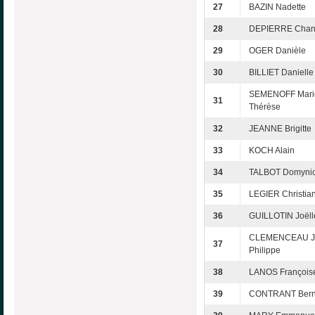
27
BAZIN Nadette
28
DEPIERRE Chan
29
OGER Danièle
30
BILLIET Danielle
SEMENOFF Mari
31
Thérèse
32
JEANNE Brigitte
33
KOCH Alain
34
TALBOT Domyni
35
LEGIER Christia
36
GUILLOTIN Joëll
CLEMENCEAU J
37
Philippe
38
LANOS François
39
CONTRANT Bern