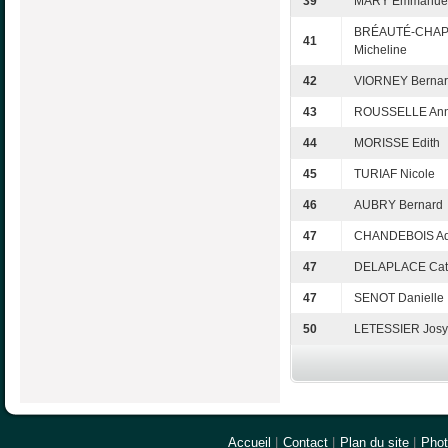
39
MARY Emmanuel
BRÉAUTÉ-CHA
41
Micheline
42
VIORNEY Berna
43
ROUSSELLE Ann
44
MORISSE Edith
45
TURIAF Nicole
46
AUBRY Bernard
47
CHANDEBOIS Ad
47
DELAPLACE Cat
47
SENOT Danielle
50
LETESSIER Jos
Accueil
|
Contact
|
Plan du site
|
Pho