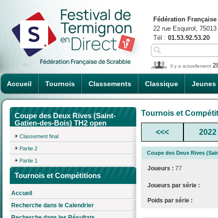
Fédération Française
22 rue Esquirol, 75013
Tél :
01.53.92.53.20
2
Il y a actuellement
Accueil
Tournois
Classements
Classique
Jeunes
Tournois et Compéti
Coupe des Deux Rives (Saint-
Gatien-des-Bois) TH2 open
<<<
2022
Classement final
Partie 2
Coupe des Deux Rives (Sai
Partie 1
Joueurs :
77
Tournois et Compétitions
Joueurs par série :
Accueil
Poids par série :
Recherche dans le Calendrier
Recherche dans les Résultats