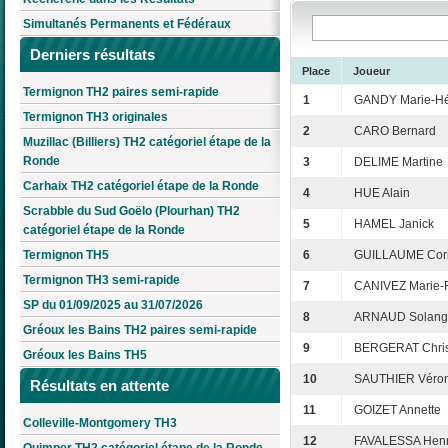
Simultanés Permanents et Fédéraux
Derniers résultats
Place
Joueur
Termignon TH2 paires semi-rapide
1
GANDY Marie-H
Termignon TH3 originales
2
CARO Bernard
Muzillac (Billiers) TH2 catégoriel étape de la
Ronde
3
DELIME Martine
Carhaix TH2 catégoriel étape de la Ronde
4
HUE Alain
Scrabble du Sud Goëlo (Plourhan) TH2
5
HAMEL Janick
catégoriel étape de la Ronde
Termignon TH5
6
GUILLAUME Cor
Termignon TH3 semi-rapide
7
CANIVEZ Marie-F
SP du 01/09/2025 au 31/07/2026
8
ARNAUD Solang
Gréoux les Bains TH2 paires semi-rapide
9
BERGERAT Chris
Gréoux les Bains TH5
10
SAUTHIER Véro
Résultats en attente
11
GOIZET Annette
Colleville-Montgomery TH3
12
FAVALESSA Henri
Quimper TH2 catégoriel étape de la Ronde