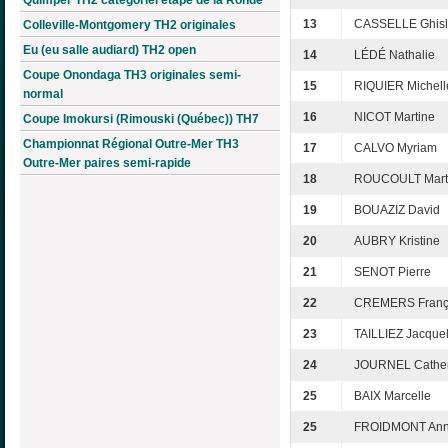
13
CASSELLE Ghisl
Colleville-Montgomery TH2 originales
Eu (eu salle audiard) TH2 open
14
LÉDÉ Nathalie
Coupe Onondaga TH3 originales semi-
15
RIQUIER Michell
normal
16
NICOT Martine
Coupe Imokursi (Rimouski (Québec)) TH7
Championnat Régional Outre-Mer TH3
17
CALVO Myriam
Outre-Mer paires semi-rapide
18
ROUCOULT Mart
19
BOUAZIZ David
20
AUBRY Kristine
21
SENOT Pierre
22
CREMERS Franç
23
TAILLIEZ Jacque
24
JOURNEL Cather
25
BAIX Marcelle
25
FROIDMONT Ann