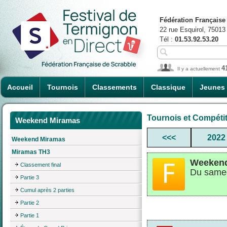
Fédération Française
22 rue Esquirol, 75013
Tél :
01.53.92.53.20
4
Il y a actuellement
Accueil
Tournois
Classements
Classique
Jeunes
Tournois et Compéti
Weekend Miramas
<<<
2022
Weekend Miramas
Miramas TH3
Weeken
Classement final
Du samed
Partie 3
Cumul après 2 parties
Partie 2
Partie 1