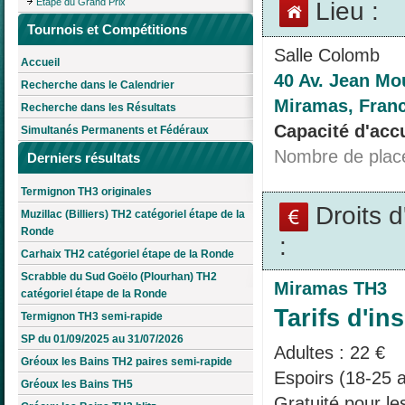
Étape du Grand Prix
Lieu :
Tournois et Compétitions
Salle Colomb
Accueil
40 Av. Jean Mo
Recherche dans le Calendrier
Miramas, Fran
Recherche dans les Résultats
Capacité d'accu
Simultanés Permanents et Fédéraux
Nombre de plac
Derniers résultats
Termignon TH3 originales
Droits 
Muzillac (Billiers) TH2 catégoriel étape de la
Ronde
:
Carhaix TH2 catégoriel étape de la Ronde
Scrabble du Sud Goëlo (Plourhan) TH2
Miramas TH3
catégoriel étape de la Ronde
Tarifs d'ins
Termignon TH3 semi-rapide
SP du 01/09/2025 au 31/07/2026
Adultes : 22 €
Gréoux les Bains TH2 paires semi-rapide
Espoirs (18-25 a
Gréoux les Bains TH5
Gratuité pour l