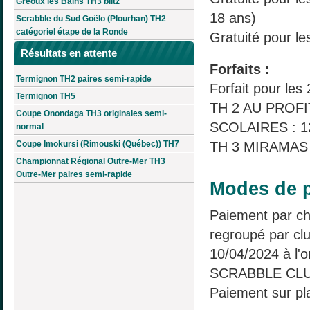
Gréoux les Bains TH3 blitz
18 ans)
Scrabble du Sud Goëlo (Plourhan) TH2
catégoriel étape de la Ronde
Gratuité pour le
Résultats en attente
Forfaits :
Termignon TH2 paires semi-rapide
Forfait pour les
Termignon TH5
TH 2 AU PROFI
Coupe Onondaga TH3 originales semi-
SCOLAIRES : 1
normal
TH 3 MIRAMAS 
Coupe Imokursi (Rimouski (Québec)) TH7
Championnat Régional Outre-Mer TH3
Outre-Mer paires semi-rapide
Modes de p
Paiement par ch
regroupé par clu
10/04/2024 à l'o
SCRABBLE CL
Paiement sur pl