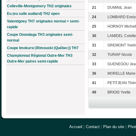
Colleville-Montgomery TH2 originales
21
DUMINIL Jean
Eu (eu salle audiard) TH2 open
24
LOMBARD Evely
Valentigney TH7 originales normal + semi-
25
HORNOY Michel
rapide
Coupe Onondaga TH3 originales semi-
30
LAMIDEL Colette
normal
31
GREMONT Yveli
Coupe Imokursi (Rimouski (Québec)) TH7
32
TURIAF Nicole
Championnat Régional Outre-Mer TH3
Outre-Mer paires semi-rapide
33
GUENEGOU Jean
36
MORELLE Marie-
41
PETITJEAN Thér
49
BRIOIS Yvette
Accueil
|
Contact
|
Plan du site
|
Pho