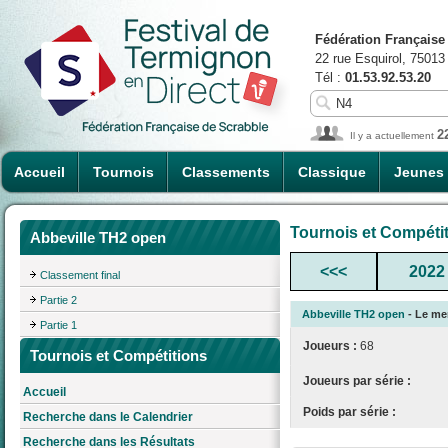
Fédération Française
22 rue Esquirol, 75013
Tél :
01.53.92.53.20
2
Il y a actuellement
Accueil
Tournois
Classements
Classique
Jeunes
Tournois et Compéti
Abbeville TH2 open
<<<
2022
Classement final
Partie 2
Abbeville TH2 open
- Le mer
Partie 1
Joueurs :
68
Tournois et Compétitions
Joueurs par série :
Accueil
Poids par série :
Recherche dans le Calendrier
Recherche dans les Résultats