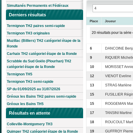
Simultanés Permanents et Fédéraux
Derniers résultats
Place
Joueur
Termignon TH2 paires semi-rapide
20 résultats pour la série 
Termignon TH3 originales
Muzillac (Billiers) TH2 catégoriel étape de la
Ronde
6
DANCOINE Benj
Carhaix TH2 catégoriel étape de la Ronde
9
RIQUIER Michell
Scrabble du Sud Goëlo (Plourhan) TH2
catégoriel étape de la Ronde
10
MORISSET Annie
Termignon TH5
12
VIENOT Eveline
Termignon TH3 semi-rapide
13
STRAG Marlène
SP du 01/09/2025 au 31/07/2026
15
FUSILLIER Régi
Gréoux les Bains TH2 paires semi-rapide
15
ROGGEMAN Mar
Gréoux les Bains TH5
Résultats en attente
17
TANSINI Martine
18
ROUCOULT Mart
Colleville-Montgomery TH3
19
GUFFROY Pierre
Quimper TH2 catégoriel étape de la Ronde