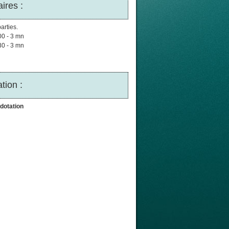
ires :
arties.
00 - 3 mn
30 - 3 mn
tion :
dotation