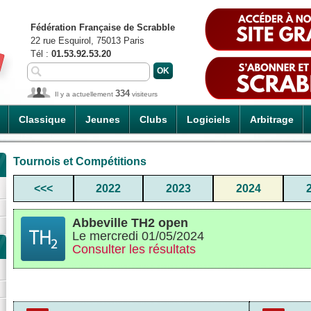
Fédération Française de Scrabble
22 rue Esquirol, 75013 Paris
Tél :
01.53.92.53.20
334
Il y a actuellement
visiteurs
Classique
Jeunes
Clubs
Logiciels
Arbitrage
Tournois et Compétitions
<<<
2022
2023
2024
Abbeville TH2 open
Le mercredi 01/05/2024
Consulter les résultats