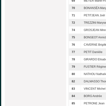
69
MEYER Marie-Fr
70
BONANSÉA Mar
71
PETITJEAN Joël
72
TREZZINI Marys
74
GROSJEAN Mirei
75
BONGEOT Annic
76
CAVERNE Brigitt
77
PETIT Danièle
78
GIRARDO Elisab
79
FUSTIER Régine
80
NATHOU Nathali
82
DALMASSO Tho
83
VINCENT Michel
84
BORG Andrée
85
PETRONE Jean