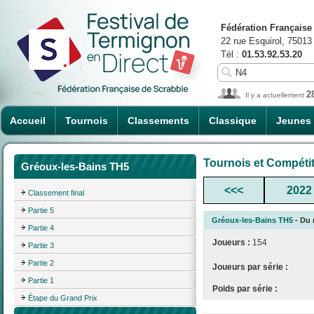
Fédération Française
22 rue Esquirol, 75013
Tél :
01.53.92.53.20
2
Il y a actuellement
Accueil
Tournois
Classements
Classique
Jeunes
Tournois et Compéti
Gréoux-les-Bains TH5
<<<
2022
Classement final
Partie 5
Gréoux-les-Bains TH5
- Du 
Partie 4
Joueurs :
154
Partie 3
Partie 2
Joueurs par série :
Partie 1
Poids par série :
Étape du Grand Prix