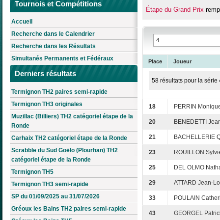
Tournois et Compétitions
Étape du Grand Prix
rempo
Accueil
Recherche dans le Calendrier
Recherche dans les Résultats
Simultanés Permanents et Fédéraux
Place
Joueur
Derniers résultats
58 résultats pour la série 
Termignon TH2 paires semi-rapide
Termignon TH3 originales
18
PERRIN Moniqu
Muzillac (Billiers) TH2 catégoriel étape de la
20
BENEDETTI Jean
Ronde
21
BACHELLERIE Q
Carhaix TH2 catégoriel étape de la Ronde
Scrabble du Sud Goëlo (Plourhan) TH2
23
ROUILLON Sylvi
catégoriel étape de la Ronde
25
DEL OLMO Natha
Termignon TH5
29
ATTARD Jean-Lo
Termignon TH3 semi-rapide
SP du 01/09/2025 au 31/07/2026
33
POULAIN Cather
Gréoux les Bains TH2 paires semi-rapide
43
GEORGEL Patric