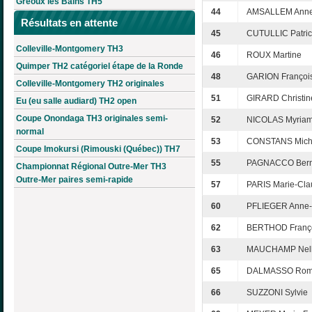
Gréoux les Bains TH5
44
AMSALLEM Anne
Résultats en attente
45
CUTULLIC Patric
Colleville-Montgomery TH3
46
ROUX Martine
Quimper TH2 catégoriel étape de la Ronde
48
GARION Françoi
Colleville-Montgomery TH2 originales
51
GIRARD Christin
Eu (eu salle audiard) TH2 open
Coupe Onondaga TH3 originales semi-
52
NICOLAS Myria
normal
53
CONSTANS Mich
Coupe Imokursi (Rimouski (Québec)) TH7
55
PAGNACCO Bern
Championnat Régional Outre-Mer TH3
Outre-Mer paires semi-rapide
57
PARIS Marie-Cl
60
PFLIEGER Anne-
62
BERTHOD Franç
63
MAUCHAMP Nel
65
DALMASSO Rom
66
SUZZONI Sylvie