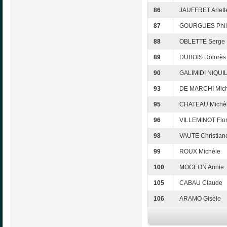
86
JAUFFRET Arlett
87
GOURGUES Phil
88
OBLETTE Serge
89
DUBOIS Dolorès
90
GALIMIDI NIQUIL
93
DE MARCHI Mich
95
CHATEAU Michè
96
VILLEMINOT Flo
98
VAUTE Christian
99
ROUX Michèle
100
MOGEON Annie
105
CABAU Claude
106
ARAMO Gisèle