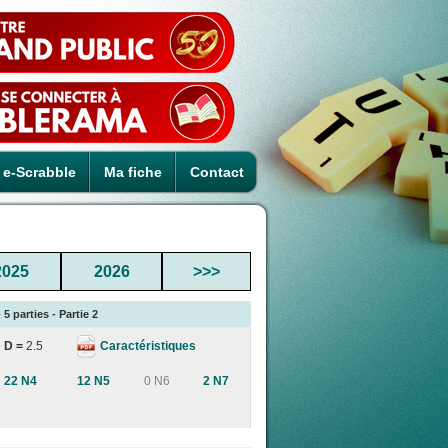
e-Scrabble
Ma fiche
Contact
2025
2026
>>>
 parties - Partie 2
Caractéristiques
D =
2.5
22 N4
12 N5
0 N6
2 N7