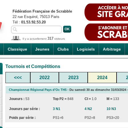
Fédération Française de Scrabble
22 rue Esquirol, 75013 Paris
Tél :
01.53.92.53.20
317
Il y a actuellement
visiteurs
Classique
Jeunes
Clubs
Logiciels
Arbitrage
Tournois et Compétitions
<<<
2022
2023
2024
Championnat Régional Pays d'Oc TH5
- Du samedi 30 au dimanche 31/03/2024 - 5
Joueurs :
53
Top P2 =
848
CI
=
1.0
M =
133
Joueurs par série :
3 N1
4 N2
10 N3
Poids par série :
PS1=6
PS2=8
PS3=20