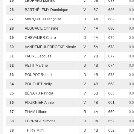
25
LEDRANS Martine
V
5B
687
0.
26
BARTHÉLÉMY Dominique
V
5C
686
0.
27
MARQUIER Françoise
D
4A
682
0.
28
ALGUACIL Christine
V
4A
680
0.
29
CHEVALIER Claire
D
4A
679
0.
30
VANDEMEULEBROEKE Nicole
V
5A
678
0.
31
FAURE Jacques
V
2B
677
0.
32
PETIT Martine
S
4B
674
0.
33
POUPOT Robert
D
4B
673
0.
34
BOUCHET Nelly
V
4B
668
0.
35
BÉNARD Patricia
V
5B
663
0.
36
FOURNIER Annie
V
4B
661
0.
37
PHAM Liliane
R
4A
659
0.
38
FERRAGE Simone
D
3A
652
0.
38
THIRY Mimi
D
4B
652
0.