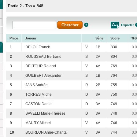
Partie 2 - Top = 848
Exporter
Place
Joueur
Série
Score
%S
1
DELOL Franck
V
1B
830
0.
2
ROUSSEAU Bertrand
S
2A
804
0.
3
DELTOUR Roland
V
4A
769
0.
4
GUILBERT Alexander
S
1B
764
0.
5
JANS Andrée
R
2B
755
0.
6
TORRES Michel
D
3A
750
0.
7
GASTON Daniel
D
3A
749
0.
8
SAVELLI Marie-Thérèse
D
3A
748
0.
9
MAURY Michel
V
4A
746
0.
10
BOURLON Anne-Chantal
V
3A
744
0.