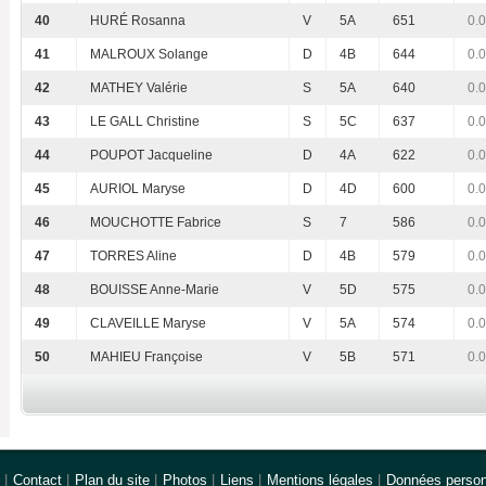
40
HURÉ Rosanna
V
5A
651
0.
41
MALROUX Solange
D
4B
644
0.
42
MATHEY Valérie
S
5A
640
0.
43
LE GALL Christine
S
5C
637
0.
44
POUPOT Jacqueline
D
4A
622
0.
45
AURIOL Maryse
D
4D
600
0.
46
MOUCHOTTE Fabrice
S
7
586
0.
47
TORRES Aline
D
4B
579
0.
48
BOUISSE Anne-Marie
V
5D
575
0.
49
CLAVEILLE Maryse
V
5A
574
0.
50
MAHIEU Françoise
V
5B
571
0.
|
Contact
|
Plan du site
|
Photos
|
Liens
|
Mentions légales
|
Données person