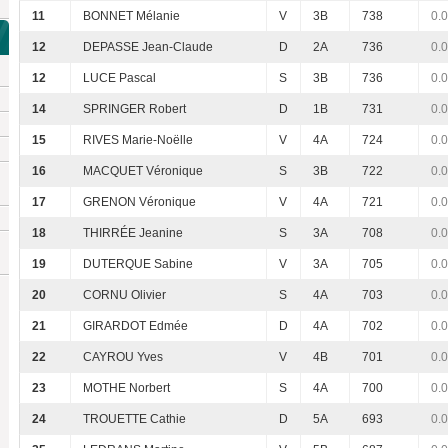
11
BONNET Mélanie
V
3B
738
0.
12
DEPASSE Jean-Claude
D
2A
736
0.
12
LUCE Pascal
S
3B
736
0.
14
SPRINGER Robert
D
1B
731
0.
15
RIVES Marie-Noëlle
V
4A
724
0.
16
MACQUET Véronique
S
3B
722
0.
17
GRENON Véronique
V
4A
721
0.
18
THIRRÉE Jeanine
S
3A
708
0.
19
DUTERQUE Sabine
V
3A
705
0.
20
CORNU Olivier
S
4A
703
0.
21
GIRARDOT Edmée
D
4A
702
0.
22
CAYROU Yves
V
4B
701
0.
23
MOTHE Norbert
S
4A
700
0.
24
TROUETTE Cathie
D
5A
693
0.