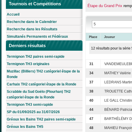
Tournois et Compétitions
Étape du Grand Prix
remp
Accueil
Recherche dans le Calendrier
Recherche dans les Résultats
Simultanés Permanents et Fédéraux
Place
Joueur
Derniers résultats
12 résultats pour la série 
Termignon TH2 paires semi-rapide
Termignon TH3 originales
31
VANDEMEULEBR
Muzillac (Billiers) TH2 catégoriel étape de la
34
MATHEY Valérie
Ronde
37
LEDRANS Marti
Carhaix TH2 catégoriel étape de la Ronde
38
TROUETTE Cath
Scrabble du Sud Goëlo (Plourhan) TH2
catégoriel étape de la Ronde
40
LE GALL Christi
Termignon TH3 semi-rapide
44
BÉNARD Patrici
SP du 01/09/2025 au 31/07/2026
47
BARTHÉLÉMY D
Gréoux les Bains TH2 paires semi-rapide
Gréoux les Bains TH5
48
MAHIEU Françoi