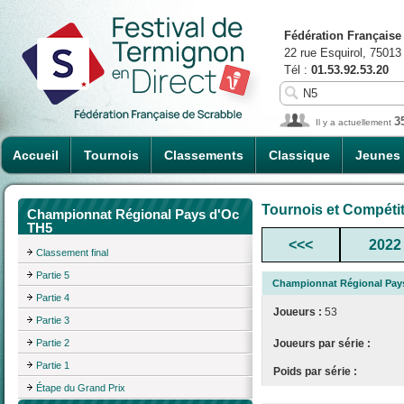
Fédération Française
22 rue Esquirol, 75013
Tél :
01.53.92.53.20
3
Il y a actuellement
Accueil
Tournois
Classements
Classique
Jeunes
Tournois et Compéti
Championnat Régional Pays d'Oc
TH5
<<<
2022
Classement final
Partie 5
Championnat Régional Pay
Partie 4
Joueurs :
53
Partie 3
Partie 2
Joueurs par série :
Partie 1
Poids par série :
Étape du Grand Prix