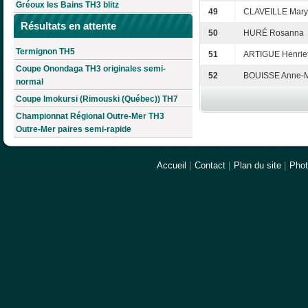
Gréoux les Bains TH3 blitz
49
CLAVEILLE Mary
Résultats en attente
50
HURÉ Rosanna
Termignon TH5
51
ARTIGUE Henriet
Coupe Onondaga TH3 originales semi-
52
BOUISSE Anne-M
normal
Coupe Imokursi (Rimouski (Québec)) TH7
Championnat Régional Outre-Mer TH3
Outre-Mer paires semi-rapide
Accueil
|
Contact
|
Plan du site
|
Pho