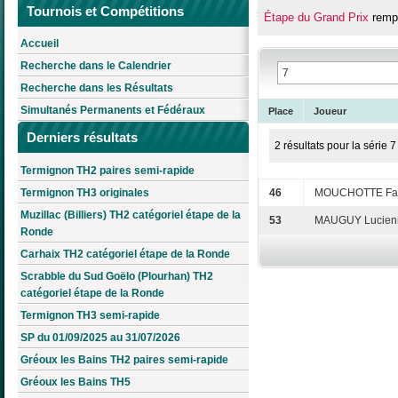
Tournois et Compétitions
Étape du Grand Prix
remp
Accueil
Recherche dans le Calendrier
Recherche dans les Résultats
Simultanés Permanents et Fédéraux
Place
Joueur
Derniers résultats
2 résultats pour la série 7
Termignon TH2 paires semi-rapide
Termignon TH3 originales
46
MOUCHOTTE Fab
Muzillac (Billiers) TH2 catégoriel étape de la
53
MAUGUY Lucien
Ronde
Carhaix TH2 catégoriel étape de la Ronde
Scrabble du Sud Goëlo (Plourhan) TH2
catégoriel étape de la Ronde
Termignon TH3 semi-rapide
SP du 01/09/2025 au 31/07/2026
Gréoux les Bains TH2 paires semi-rapide
Gréoux les Bains TH5