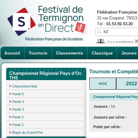
Fédération Française
22 rue Esquirol, 75013
Tél :
01.53.92.53.20
3
Il y a actuellement
Accueil
Tournois
Classements
Classique
Jeunes
Tournois et Compéti
Championnat Régional Pays d'Oc
TH5
<<<
2022
Classement final
Partie 5
Championnat Régional Pay
Partie 4
Joueurs :
53
Partie 3
Partie 2
Joueurs par série :
Partie 1
Poids par série :
Étape du Grand Prix