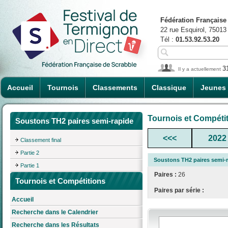
Fédération Française
22 rue Esquirol, 75013
Tél :
01.53.92.53.20
3
Il y a actuellement
Accueil
Tournois
Classements
Classique
Jeunes
Tournois et Compéti
Soustons TH2 paires semi-rapide
<<<
2022
Classement final
Partie 2
Soustons TH2 paires semi-
Partie 1
Paires :
26
Tournois et Compétitions
Paires par série :
Accueil
Recherche dans le Calendrier
Recherche dans les Résultats