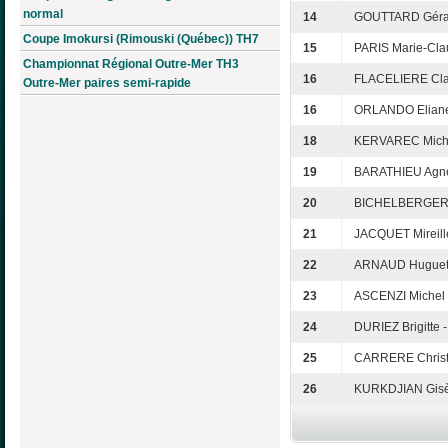
normal
14
GOUTTARD Gérar
Coupe Imokursi (Rimouski (Québec)) TH7
15
PARIS Marie-Cla
Championnat Régional Outre-Mer TH3
16
FLACELIERE Cla
Outre-Mer paires semi-rapide
16
ORLANDO Eliane 
18
KERVAREC Miche
19
BARATHIEU Agnè
20
BICHELBERGER E
21
JACQUET Mireille
22
ARNAUD Huguett
23
ASCENZI Michel
24
DURIEZ Brigitte
25
CARRERE Christ
26
KURKDJIAN Gisèl