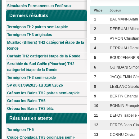
Simultanés Permanents et Fédéraux
Place
Joueur
Derniers résultats
1
BAUMANN Alain e
Termignon TH2 paires semi-rapide
2
DERRUAU Michel
Termignon TH3 originales
3
AYMON Christiane
Muzillac (Billiers) TH2 catégoriel étape de la
4
DERRUAU Domini
Ronde
Carhaix TH2 catégoriel étape de la Ronde
5
BOUDJENANE Rac
Scrabble du Sud Goëlo (Plourhan) TH2
6
GUINDANI Simon
catégoriel étape de la Ronde
7
JACQUEMIN Géral
Termignon TH3 semi-rapide
SP du 01/09/2025 au 31/07/2026
8
LEBLANC Stépha
Gréoux les Bains TH2 paires semi-rapide
9
BERTIN Chantal 
Gréoux les Bains TH5
10
BONNIN François
Gréoux les Bains TH3 blitz
11
DEFOY Isabelle 
Résultats en attente
12
PERES Jean-Clau
Termignon TH5
13
CORNU Olivier 
Coupe Onondaga TH3 originales semi-