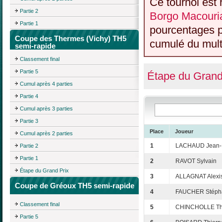
Ce tournoi est 
Partie 2
Borgo Macouria
Partie 1
pourcentages p
Coupe des Thermes (Vichy) TH5
cumulé du multi
semi-rapide
Classement final
Partie 5
Étape du Grand
Cumul après 4 parties
Partie 4
Cumul après 3 parties
Partie 3
Place
Joueur
Cumul après 2 parties
1
LACHAUD Jean-F
Partie 2
Partie 1
2
RAVOT Sylvain
Étape du Grand Prix
3
ALLAGNAT Alexi
Coupe de Gréoux TH5 semi-rapide
4
FAUCHER Stéph
Classement final
5
CHINCHOLLE Thi
Partie 5