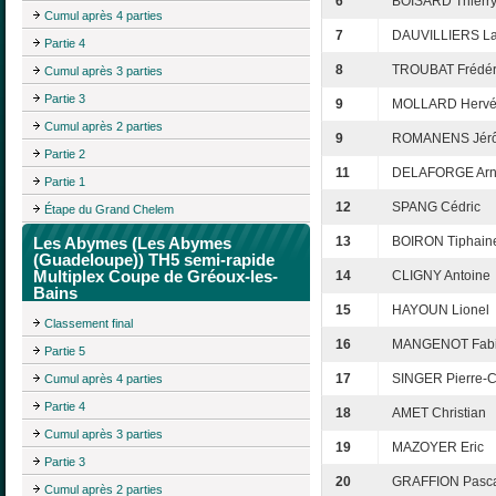
6
BOISARD Thierr
Cumul après 4 parties
7
DAUVILLIERS La
Partie 4
8
TROUBAT Frédér
Cumul après 3 parties
Partie 3
9
MOLLARD Herv
Cumul après 2 parties
9
ROMANENS Jér
Partie 2
11
DELAFORGE Ar
Partie 1
12
SPANG Cédric
Étape du Grand Chelem
Les Abymes (Les Abymes
13
BOIRON Tiphain
(Guadeloupe)) TH5 semi-rapide
Multiplex Coupe de Gréoux-les-
14
CLIGNY Antoine
Bains
15
HAYOUN Lionel
Classement final
16
MANGENOT Fab
Partie 5
17
SINGER Pierre-
Cumul après 4 parties
Partie 4
18
AMET Christian
Cumul après 3 parties
19
MAZOYER Eric
Partie 3
20
GRAFFION Pasc
Cumul après 2 parties