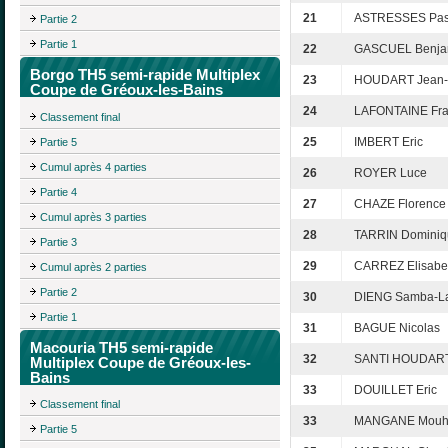
21
ASTRESSES Pas
Partie 2
Partie 1
22
GASCUEL Benja
Borgo TH5 semi-rapide Multiplex
23
HOUDART Jean-
Coupe de Gréoux-les-Bains
24
LAFONTAINE Fra
Classement final
25
IMBERT Eric
Partie 5
Cumul après 4 parties
26
ROYER Luce
Partie 4
27
CHAZE Florence
Cumul après 3 parties
28
TARRIN Dominiq
Partie 3
29
CARREZ Elisabe
Cumul après 2 parties
Partie 2
30
DIENG Samba-L
Partie 1
31
BAGUE Nicolas
Macouria TH5 semi-rapide
32
SANTI HOUDART
Multiplex Coupe de Gréoux-les-
Bains
33
DOUILLET Eric
Classement final
33
MANGANE Mou
Partie 5