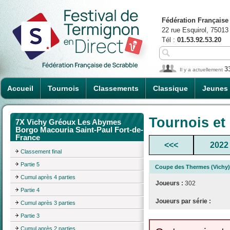
Fédération Française
22 rue Esquirol, 75013
Tél :
01.53.92.53.20
3
Il y a actuellement
Accueil
Tournois
Classements
Classique
Jeunes
Tournois et
7X Vichy Gréoux Les Abymes
Borgo Macouria Saint-Paul Fort-de-
France
<<<
2022
Classement final
Partie 5
Coupe des Thermes (Vichy)
Cumul après 4 parties
Joueurs :
302
Partie 4
Joueurs par série :
Cumul après 3 parties
Partie 3
Cumul après 2 parties