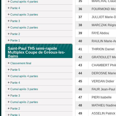
35
MARCHAL Claud
Cumul après 4 parties
Partie 4
36
FOURMOND Mic
Cumul après 3 parties
37
JULLIOT Marie-
Partie 3
38
MARCZAK Régis
Cumul après 2 parties
39
FAYE Abdou
Partie 2
Partie 1
40
RAULIN Marie-A
Saint-Paul TH5 semi-rapide
41
THIRION Daniel
Multiplex Coupe de Gréoux-les-
Bains
42
GRATIOULET Mic
Classement final
43
CHAMBERT Phil
Partie 5
44
DEROSNE Marie
Cumul après 4 parties
45
VERDAN Didier
Partie 4
Cumul après 3 parties
46
FAUR Jean-Paul
Partie 3
47
PIERI Isabelle
Cumul après 2 parties
48
MATHIEU Nadin
Partie 2
49
ASSELIN Patrick
Partie 1