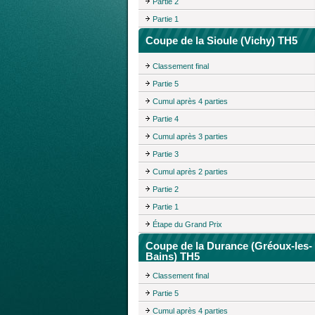
Partie 2
Partie 1
Coupe de la Sioule (Vichy) TH5
Classement final
Partie 5
Cumul après 4 parties
Partie 4
Cumul après 3 parties
Partie 3
Cumul après 2 parties
Partie 2
Partie 1
Étape du Grand Prix
Coupe de la Durance (Gréoux-les-
Bains) TH5
Classement final
Partie 5
Cumul après 4 parties