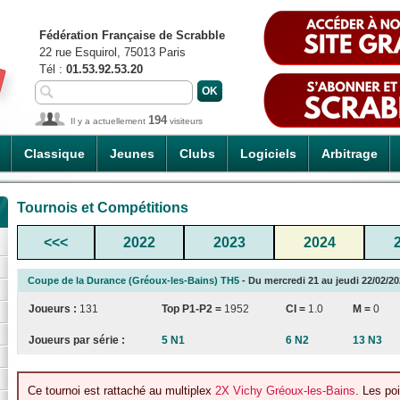
Fédération Française de Scrabble
22 rue Esquirol, 75013 Paris
Tél :
01.53.92.53.20
194
Il y a actuellement
visiteurs
Classique
Jeunes
Clubs
Logiciels
Arbitrage
Tournois et Compétitions
<<<
2022
2023
2024
Coupe de la Durance (Gréoux-les-Bains) TH5
- Du mercredi 21 au jeudi 22/02/20
Joueurs :
131
Top P1-P2 =
1952
CI
=
1.0
M =
0
Joueurs par série :
5 N1
6 N2
13 N3
Ce tournoi est rattaché au multiplex
2X Vichy Gréoux-les-Bains
. Les po