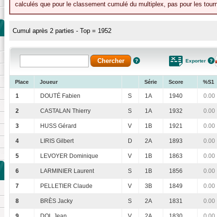
calculés que pour le classement cumulé du multiplex, pas pour les tourn
Cumul après 2 parties - Top = 1952
Exporter
Place
Joueur
Série
Score
%S1
1
DOUTÉ Fabien
S
1A
1940
0.00
2
CASTALAN Thierry
S
1A
1932
0.00
3
HUSS Gérard
V
1B
1921
0.00
4
LIRIS Gilbert
D
2A
1893
0.00
5
LEVOYER Dominique
V
1B
1863
0.00
6
LARMINIER Laurent
S
1B
1856
0.00
7
PELLETIER Claude
V
3B
1849
0.00
8
BRÈS Jacky
S
2A
1831
0.00
9
DOL Jean
V
2A
1830
0.00