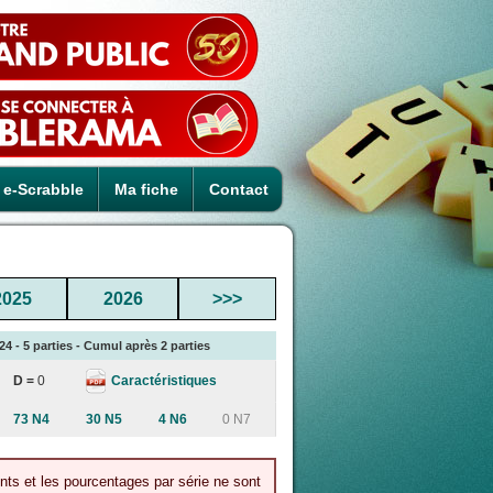
e-Scrabble
Ma fiche
Contact
2025
2026
>>>
24 - 5 parties - Cumul après 2 parties
Caractéristiques
D =
0
73 N4
30 N5
4 N6
0 N7
ints et les pourcentages par série ne sont