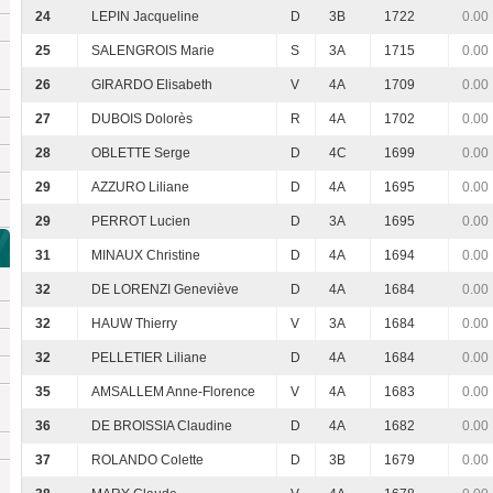
24
LEPIN Jacqueline
D
3B
1722
0.00
25
SALENGROIS Marie
S
3A
1715
0.00
26
GIRARDO Elisabeth
V
4A
1709
0.00
27
DUBOIS Dolorès
R
4A
1702
0.00
28
OBLETTE Serge
D
4C
1699
0.00
29
AZZURO Liliane
D
4A
1695
0.00
29
PERROT Lucien
D
3A
1695
0.00
31
MINAUX Christine
D
4A
1694
0.00
32
DE LORENZI Geneviève
D
4A
1684
0.00
32
HAUW Thierry
V
3A
1684
0.00
32
PELLETIER Liliane
D
4A
1684
0.00
35
AMSALLEM Anne-Florence
V
4A
1683
0.00
36
DE BROISSIA Claudine
D
4A
1682
0.00
37
ROLANDO Colette
D
3B
1679
0.00