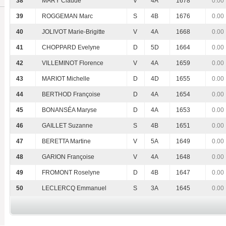
38
MARY Claude
V
4A
1678
0.00
39
ROGGEMAN Marc
S
4B
1676
0.00
40
JOLIVOT Marie-Brigitte
V
4A
1668
0.00
41
CHOPPARD Evelyne
D
5D
1664
0.00
42
VILLEMINOT Florence
V
4A
1659
0.00
43
MARIOT Michelle
D
4D
1655
0.00
44
BERTHOD Françoise
D
4A
1654
0.00
45
BONANSÉA Maryse
D
4A
1653
0.00
46
GAILLET Suzanne
S
4B
1651
0.00
47
BERETTA Martine
V
5A
1649
0.00
48
GARION Françoise
V
4A
1648
0.00
49
FROMONT Roselyne
D
4B
1647
0.00
50
LECLERCQ Emmanuel
S
3A
1645
0.00