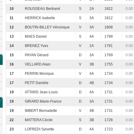
10
ROUSSEAU Bertrand
S
2A
1822
0.00
11
HERRICK Isabelle
S
3A
1812
0.00
12
BOUTIN-BILLEY Véronique
V
3A
1808
0.00
13
MAES Daniel
S
4A
1799
0.00
14
BRENEZ Yves
V
2A
1791
0.00
15
PAYAN Gérard
D
3A
1769
0.00
16
VELLARD Alain
V
3B
1755
0.00
17
PERRIN Monique
V
4A
1734
0.00
17
PETIT Danièle
D
4B
1734
0.00
19
ATTARD Jean-Louis
D
4A
1731
0.00
19
GIRARD Marie-France
D
3A
1731
0.00
19
IMBERT Bernadette
V
4B
1731
0.00
22
MATTERA Cécile
S
3B
1728
0.00
23
LOFREDI Sylvette
D
4A
1723
0.00