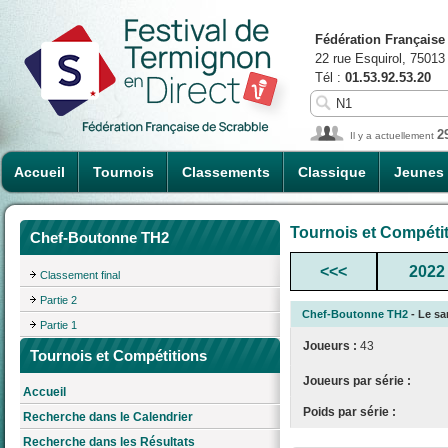
Fédération Française
22 rue Esquirol, 75013
Tél :
01.53.92.53.20
2
Il y a actuellement
Accueil
Tournois
Classements
Classique
Jeunes
Tournois et Compéti
Chef-Boutonne TH2
<<<
2022
Classement final
Partie 2
Chef-Boutonne TH2
- Le sa
Partie 1
Joueurs :
43
Tournois et Compétitions
Joueurs par série :
Accueil
Poids par série :
Recherche dans le Calendrier
Recherche dans les Résultats