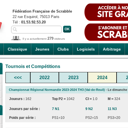
Fédération Française de Scrabble
22 rue Esquirol, 75013 Paris
Tél :
01.53.92.53.20
279
Il y a actuellement
visiteurs
Classique
Jeunes
Clubs
Logiciels
Arbitrage
Tournois et Compétitions
<<<
2022
2023
2024
Championnat Régional Normandie 2023-2024 TH3 (Val-de-Reuil)
- Le dimanche 1
Joueurs :
162
Top P2 =
1042
CI
=
1.0
M =
324
Joueurs par série :
7 N1
9 N2
11 N3
Poids par série :
PS1=10
PS2=15
PS3=20