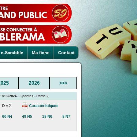
e-Scrabble
Ma fiche
Contact
2025
2026
>>>
8/02/2024 - 3 parties - Partie 2
Caractéristiques
D =
2
60 N4
49 N5
18 N6
8 N7