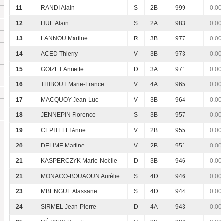
11
RANDI Alain
S
2B
999
0.0
12
HUE Alain
S
2A
983
0.0
13
LANNOU Martine
R
3B
977
0.0
14
ACED Thierry
V
3B
973
0.0
15
GOIZET Annette
D
3A
971
0.0
16
THIBOUT Marie-France
V
4A
965
0.0
17
MACQUOY Jean-Luc
V
3B
964
0.0
18
JENNEPIN Florence
S
3B
957
0.0
19
CEPITELLI Anne
V
2B
955
0.0
20
DELIME Martine
V
2B
951
0.0
21
KASPERCZYK Marie-Noëlle
D
3B
946
0.0
21
MONACO-BOUAOUN Aurélie
S
4D
946
0.0
23
MBENGUE Alassane
S
4D
944
0.0
24
SIRMEL Jean-Pierre
D
4A
943
0.0