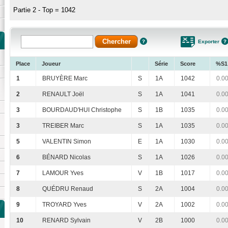
Partie 2 - Top = 1042
Exporter
Place
Joueur
Série
Score
%S1
1
BRUYÈRE Marc
S
1A
1042
0.0
2
RENAULT Joël
S
1A
1041
0.0
3
BOURDAUD'HUI Christophe
S
1B
1035
0.0
3
TREIBER Marc
S
1A
1035
0.0
5
VALENTIN Simon
E
1A
1030
0.0
6
BÉNARD Nicolas
S
1A
1026
0.0
7
LAMOUR Yves
V
1B
1017
0.0
8
QUÉDRU Renaud
S
2A
1004
0.0
9
TROYARD Yves
V
2A
1002
0.0
10
RENARD Sylvain
V
2B
1000
0.0