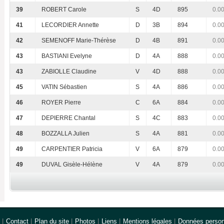
39
ROBERT Carole
S
4D
895
0.0
41
LECORDIER Annette
D
3B
894
0.0
42
SEMENOFF Marie-Thérèse
D
4B
891
0.0
43
BASTIANI Evelyne
D
4A
888
0.0
43
ZABIOLLE Claudine
V
4D
888
0.0
45
VATIN Sébastien
S
4A
886
0.0
46
ROYER Pierre
C
6A
884
0.0
47
DEPIERRE Chantal
S
4C
883
0.0
48
BOZZALLA Julien
S
4A
881
0.0
49
CARPENTIER Patricia
V
6A
879
0.0
49
DUVAL Gisèle-Hélène
V
4A
879
0.0
|
Contact
|
Plan du site
|
Photos
|
Liens
|
Mentions légales
|
Données person