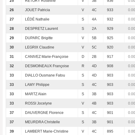
25
RÉTORY Roseline
V
3B
936
0.0
26
JOUET Patricia
V
4C
933
0.0
27
LÉDÉ Nathalie
S
4A
932
0.0
28
DESPRETZ Laurent
S
2A
929
0.0
29
DUPARC Brigitte
V
5B
925
0.0
30
LEGRIX Claudine
V
5C
920
0.0
31
CANIVEZ Marie-Françoise
D
2B
917
0.0
32
DESMOINEAUX Françoise
R
4D
908
0.0
33
DIALLO Ousmane Fatou
S
4D
903
0.0
33
LAMY Philippe
S
4C
903
0.0
33
MARTZ Alain
S
3B
903
0.0
33
ROSSI Jocelyne
V
4B
903
0.0
37
DAUVERGNE Florence
S
4C
901
0.0
37
MEURDRA Christelle
S
3B
901
0.0
39
LAMBERT Marie-Christine
V
4C
895
0.0