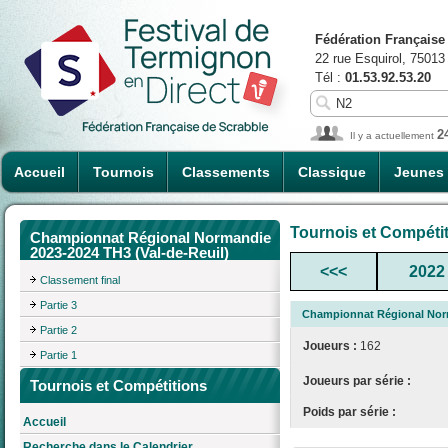
Fédération Française
22 rue Esquirol, 75013
Tél :
01.53.92.53.20
2
Il y a actuellement
Accueil
Tournois
Classements
Classique
Jeunes
Tournois et Compéti
Championnat Régional Normandie
2023-2024 TH3 (Val-de-Reuil)
<<<
2022
Classement final
Partie 3
Championnat Régional Norm
Partie 2
Joueurs :
162
Partie 1
Joueurs par série :
Tournois et Compétitions
Poids par série :
Accueil
Recherche dans le Calendrier