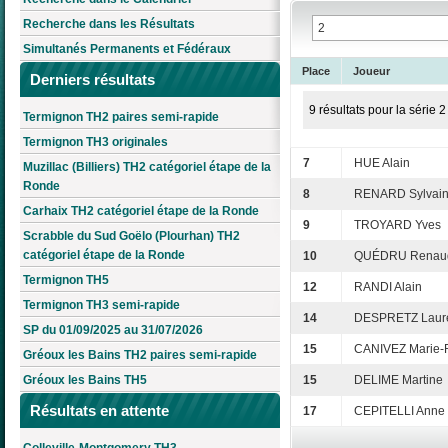
Recherche dans les Résultats
Simultanés Permanents et Fédéraux
Place
Joueur
Derniers résultats
9 résultats pour la série 2
Termignon TH2 paires semi-rapide
Termignon TH3 originales
7
HUE Alain
Muzillac (Billiers) TH2 catégoriel étape de la
Ronde
8
RENARD Sylvai
Carhaix TH2 catégoriel étape de la Ronde
9
TROYARD Yves
Scrabble du Sud Goëlo (Plourhan) TH2
catégoriel étape de la Ronde
10
QUÉDRU Renau
Termignon TH5
12
RANDI Alain
Termignon TH3 semi-rapide
14
DESPRETZ Laur
SP du 01/09/2025 au 31/07/2026
15
CANIVEZ Marie-F
Gréoux les Bains TH2 paires semi-rapide
Gréoux les Bains TH5
15
DELIME Martine
Résultats en attente
17
CEPITELLI Anne
Colleville-Montgomery TH3