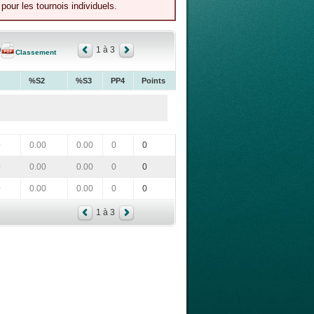
our les tournois individuels.
1 à 3
Classement
%S2
%S3
PP4
Points
0
0.00
0.00
0
0
0
0.00
0.00
0
0
0
0.00
0.00
0
0
1 à 3