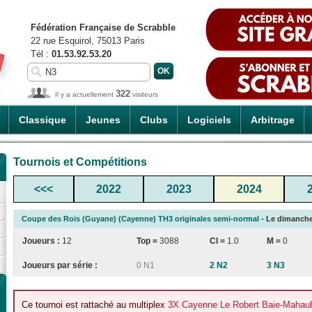
Fédération Française de Scrabble
22 rue Esquirol, 75013 Paris
Tél :
01.53.92.53.20
322
Il y a actuellement
visiteurs
Classique
Jeunes
Clubs
Logiciels
Arbitrage
Tournois et Compétitions
<<<
2022
2023
2024
Coupe des Rois (Guyane) (Cayenne) TH3 originales semi-normal
- Le dimanche 
Joueurs :
12
Top =
3088
CI
=
1.0
M =
0
Joueurs par série :
0 N1
2 N2
3 N3
Ce tournoi est rattaché au multiplex
3X Cayenne Le Robert Baie-Mahaul