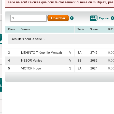
série ne sont calculés que pour le classement cumulé du multiplex, pas p
Exporter
Place
Joueur
Série
Score
%S1
3 résultats pour la série 3
al
3
MEHINTO Théophile Mensah
V
3A
2746
0.0
4
NEBOR Venise
V
3B
2682
0.0
5
VICTOR Hugo
S
3A
2624
0.0
i-