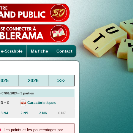
e-Scrabble
Ma fiche
Contact
2025
2026
>>>
07/01/2024 - 3 parties
Caractéristiques
D =
0
3 N4
2 N5
2 N6
0 N7
t
. Les points et les pourcentages par