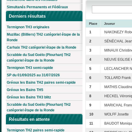
Simultanés Permanents et Fédéraux
Derniers résultats
Place
Joueur
Termignon TH3 originales
1
NAKONEZY Robe
Muzillac (Billiers) TH2 catégoriel étape de la
Ronde
2
SÉNÉCHAL Jean
Carhaix TH2 catégoriel étape de la Ronde
3
MINAUX Christin
Scrabble du Sud Goëlo (Plourhan) TH2
4
NEUVE EGLISE C
catégoriel étape de la Ronde
Termignon TH3 semi-rapide
5
LECLANCHER Ni
SP du 01/09/2025 au 31/07/2026
6
TOLLARD Frank
Gréoux les Bains TH2 paires semi-rapide
7
MATHIS Claudin
Gréoux les Bains TH5
8
HECKEL Véroni
Gréoux les Bains TH3 blitz
Scrabble du Sud Goëlo (Plourhan) TH2
9
MARICHAL Franç
catégoriel étape de la Ronde
10
WOLFF Josette
Résultats en attente
11
BAUDOT Moniqu
Termignon TH2 paires semi-rapide