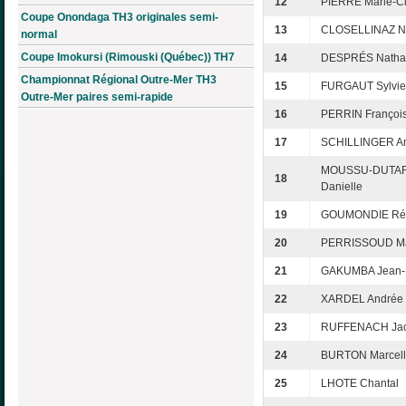
12
PIERRE Marie-Cl
Coupe Onondaga TH3 originales semi-
13
CLOSELLINAZ Ni
normal
Coupe Imokursi (Rimouski (Québec)) TH7
14
DESPRÉS Nathal
Championnat Régional Outre-Mer TH3
15
FURGAUT Sylvie
Outre-Mer paires semi-rapide
16
PERRIN Françoi
17
SCHILLINGER A
MOUSSU-DUTA
18
Danielle
19
GOUMONDIE Ré
20
PERRISSOUD Ma
21
GAKUMBA Jean-B
22
XARDEL Andrée
23
RUFFENACH Ja
24
BURTON Marcel
25
LHOTE Chantal