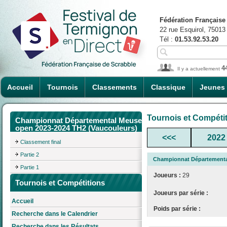
Fédération Française
22 rue Esquirol, 75013
Tél :
01.53.92.53.20
4
Il y a actuellement
Accueil
Tournois
Classements
Classique
Jeunes
Tournois et Compéti
Championnat Départemental Meuse
open 2023-2024 TH2 (Vaucouleurs)
<<<
2022
Classement final
Partie 2
Championnat Départementa
Partie 1
Joueurs :
29
Tournois et Compétitions
Joueurs par série :
Accueil
Poids par série :
Recherche dans le Calendrier
Recherche dans les Résultats