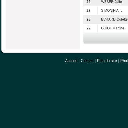
26
WEBER Julie
27
SIMONIN Any
28
EVRARD Colette
29
GUIOT Martine
Accueil
|
Contact
|
Plan du site
|
Pho