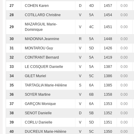
27
COHEN Karen
D
4D
1457
0.00
28
COTILLARD Christine
V
5A
1454
0.00
MAZARGUIL Marie-
29
V
4C
1451
0.00
Dominique
30
MADONNA Jeannine
R
5A
1448
0.00
31
MONTAROU Guy
V
5D
1426
0.00
32
CONTRANT Bernard
V
5A
1419
0.00
33
LE COSQUER Danielle
V
5A
1387
0.00
34
GILET Muriel
V
5C
1386
0.00
35
TARTAGLIA Marie-Hélène
S
6A
1385
0.00
36
SOYER Martine
V
6B
1358
0.00
37
GARÇON Monique
V
6A
1353
0.00
38
SENOT Danielle
D
5B
1352
0.00
39
CORLU Danielle
V
5D
1351
0.00
40
DUCREUX Marie-Hélène
V
5C
1350
0.00