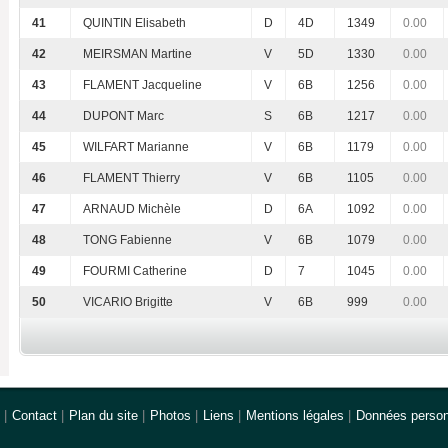
41
QUINTIN Elisabeth
D
4D
1349
0.00
42
MEIRSMAN Martine
V
5D
1330
0.00
43
FLAMENT Jacqueline
V
6B
1256
0.00
44
DUPONT Marc
S
6B
1217
0.00
45
WILFART Marianne
V
6B
1179
0.00
46
FLAMENT Thierry
V
6B
1105
0.00
47
ARNAUD Michèle
D
6A
1092
0.00
48
TONG Fabienne
V
6B
1079
0.00
49
FOURMI Catherine
D
7
1045
0.00
50
VICARIO Brigitte
V
6B
999
0.00
|
Contact
|
Plan du site
|
Photos
|
Liens
|
Mentions légales
|
Données person