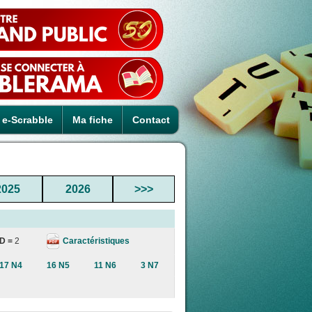
e-Scrabble
Ma fiche
Contact
2025
2026
>>>
Caractéristiques
D =
2
17 N4
16 N5
11 N6
3 N7