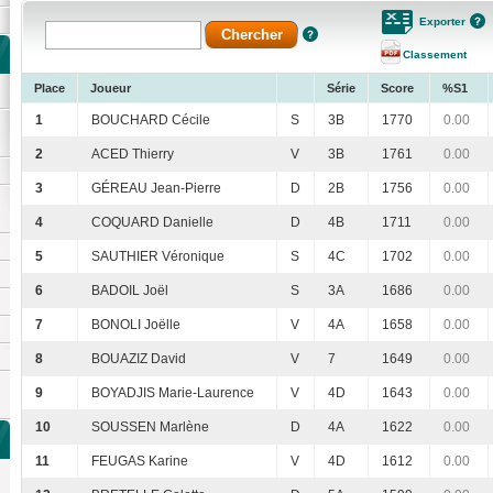
Exporter
Classement
Place
Joueur
Série
Score
%S1
1
BOUCHARD Cécile
S
3B
1770
0.00
2
ACED Thierry
V
3B
1761
0.00
3
GÉREAU Jean-Pierre
D
2B
1756
0.00
4
COQUARD Danielle
D
4B
1711
0.00
5
SAUTHIER Véronique
S
4C
1702
0.00
6
BADOIL Joël
S
3A
1686
0.00
7
BONOLI Joëlle
V
4A
1658
0.00
8
BOUAZIZ David
V
7
1649
0.00
9
BOYADJIS Marie-Laurence
V
4D
1643
0.00
10
SOUSSEN Marlène
D
4A
1622
0.00
11
FEUGAS Karine
V
4D
1612
0.00