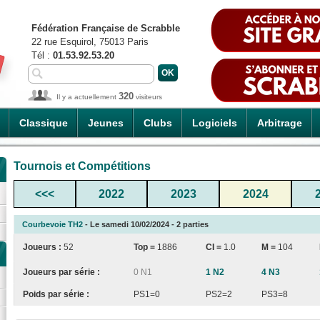
Fédération Française de Scrabble
22 rue Esquirol, 75013 Paris
Tél :
01.53.92.53.20
320
Il y a actuellement
visiteurs
Classique
Jeunes
Clubs
Logiciels
Arbitrage
Tournois et Compétitions
<<<
2022
2023
2024
Courbevoie TH2
- Le samedi 10/02/2024 - 2 parties
Joueurs :
52
Top =
1886
CI
=
1.0
M =
104
Joueurs par série :
0 N1
1 N2
4 N3
Poids par série :
PS1=0
PS2=2
PS3=8