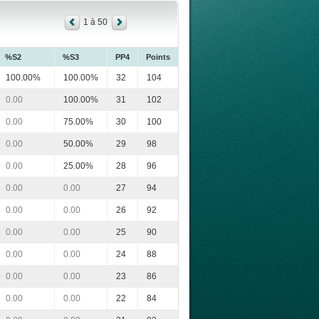
1 à 50
%S2
%S3
PP4
Points
100.00%
100.00%
32
104
0.00
100.00%
31
102
0.00
75.00%
30
100
0.00
50.00%
29
98
0.00
25.00%
28
96
0.00
0.00
27
94
0.00
0.00
26
92
0.00
0.00
25
90
0.00
0.00
24
88
0.00
0.00
23
86
0.00
0.00
22
84