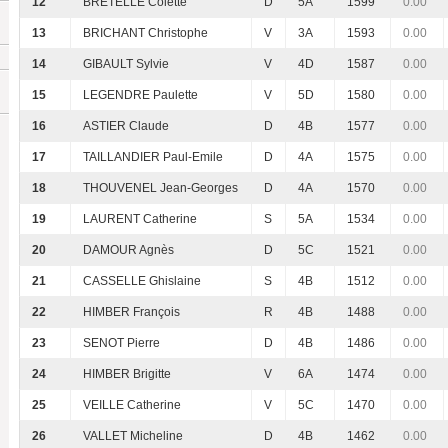
12
BRETELLE Colette
D
5A
1599
0.00
13
BRICHANT Christophe
V
3A
1593
0.00
14
GIBAULT Sylvie
V
4D
1587
0.00
15
LEGENDRE Paulette
V
5D
1580
0.00
16
ASTIER Claude
D
4B
1577
0.00
17
TAILLANDIER Paul-Emile
D
4A
1575
0.00
18
THOUVENEL Jean-Georges
D
4A
1570
0.00
19
LAURENT Catherine
S
5A
1534
0.00
20
DAMOUR Agnès
D
5C
1521
0.00
21
CASSELLE Ghislaine
S
4B
1512
0.00
22
HIMBER François
R
4B
1488
0.00
23
SENOT Pierre
D
4B
1486
0.00
24
HIMBER Brigitte
V
6A
1474
0.00
25
VEILLE Catherine
V
5C
1470
0.00
26
VALLET Micheline
D
4B
1462
0.00