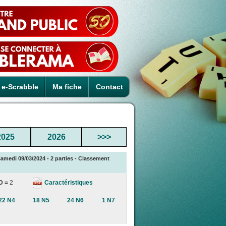
e-Scrabble
Ma fiche
Contact
2025
2026
>>>
samedi 09/03/2024 - 2 parties - Classement
Caractéristiques
D =
2
22 N4
18 N5
24 N6
1 N7