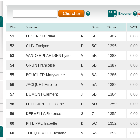
Exporter
Place
Joueur
Série
Score
%S1
51
LEGER Claudine
R
5C
1407
0.00
52
CLIN Evelyne
D
5C
1395
0.00
53
VANDERPLAETSEN Lyne
V
5B
1388
0.00
54
GRÜN Françoise
D
6B
1387
0.00
55
BOUCHER Maryvonne
V
6A
1386
0.00
56
JACQUET Mireille
V
5A
1382
0.00
57
DUMONT Clément
J
6B
1364
0.00
58
LEFEBVRE Christiane
D
5D
1359
0.00
59
KERVELLA Florence
S
7
1355
0.00
60
PHILIPPE Isabelle
D
5C
1352
0.00
60
TOCQUEVILLE Josiane
V
6A
1352
0.00