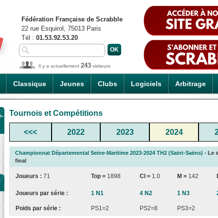
Fédération Française de Scrabble
22 rue Esquirol, 75013 Paris
Tél :
01.53.92.53.20
243
Il y a actuellement
visiteurs
Classique
Jeunes
Clubs
Logiciels
Arbitrage
Tournois et Compétitions
-
<<<
2022
2023
2024
Championnat Départemental Seine-Maritime 2023-2024 TH2 (Saint-Saëns)
- Le 
final
Joueurs :
71
Top =
1898
CI
=
1.0
M =
142
Joueurs par série :
1 N1
4 N2
1 N3
Poids par série :
PS1=2
PS2=8
PS3=2