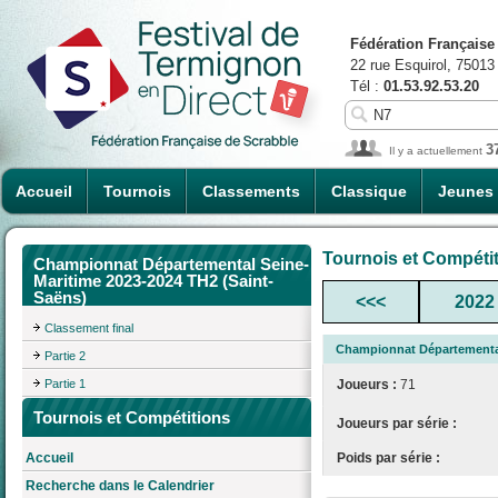
Fédération Française
22 rue Esquirol, 75013
Tél :
01.53.92.53.20
3
Il y a actuellement
Accueil
Tournois
Classements
Classique
Jeunes
Tournois et Compéti
Championnat Départemental Seine-
Maritime 2023-2024 TH2 (Saint-
Saëns)
<<<
2022
Classement final
Championnat Départemental
Partie 2
Partie 1
Joueurs :
71
Tournois et Compétitions
Joueurs par série :
Poids par série :
Accueil
Recherche dans le Calendrier