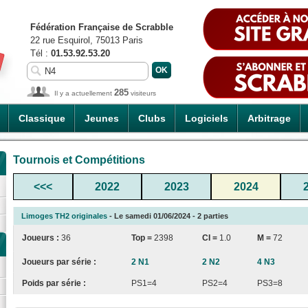
Fédération Française de Scrabble
22 rue Esquirol, 75013 Paris
Tél :
01.53.92.53.20
285
Il y a actuellement
visiteurs
Classique
Jeunes
Clubs
Logiciels
Arbitrage
Tournois et Compétitions
<<<
2022
2023
2024
Limoges TH2 originales
- Le samedi 01/06/2024 - 2 parties
Joueurs :
36
Top =
2398
CI
=
1.0
M =
72
Joueurs par série :
2 N1
2 N2
4 N3
Poids par série :
PS1=4
PS2=4
PS3=8