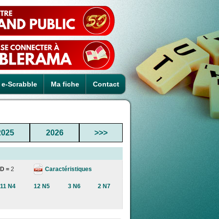
e-Scrabble
Ma fiche
Contact
2025
2026
>>>
Caractéristiques
D =
2
11 N4
12 N5
3 N6
2 N7