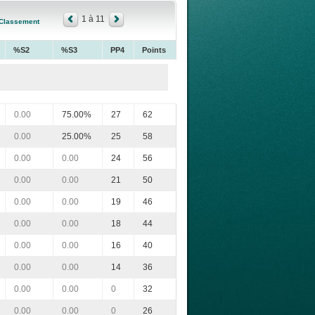
1 à 11
Classement
%S2
%S3
PP4
Points
0.00
75.00%
27
62
0.00
25.00%
25
58
0.00
0.00
24
56
0.00
0.00
21
50
0.00
0.00
19
46
0.00
0.00
18
44
0.00
0.00
16
40
0.00
0.00
14
36
0.00
0.00
0
32
0.00
0.00
0
26