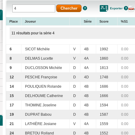
Exporter
Place
Joueur
Série
Score
%S1
11 résultats pour la série 4
6
SICOT Michèle
V
4B
1992
0.00
8
DELMAS Lucette
V
4A
1860
0.00
9
DUCLOSSON Michèle
D
4A
1813
0.00
12
PESCHE Françoise
D
4D
1748
0.00
14
POULIQUEN Rolande
D
4B
1686
0.00
15
DELHOUME Catherine
D
4B
1666
0.00
17
THOMINE Joseline
D
4B
1594
0.00
19
DUPRAT Babou
D
4B
1587
0.00
21
LATHIÈRE Josiane
V
4A
1559
0.00
24
BRETOU Rolland
D
4B
1552
0.00