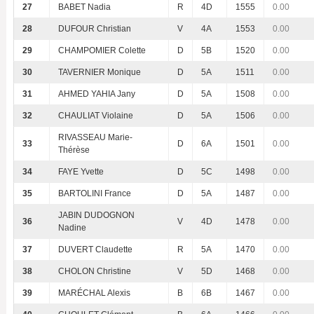
27
BABET Nadia
R
4D
1555
0.00
28
DUFOUR Christian
V
4A
1553
0.00
29
CHAMPOMIER Colette
D
5B
1520
0.00
30
TAVERNIER Monique
D
5A
1511
0.00
31
AHMED YAHIA Jany
D
5A
1508
0.00
32
CHAULIAT Violaine
D
5A
1506
0.00
RIVASSEAU Marie-
33
D
6A
1501
0.00
Thérèse
34
FAYE Yvette
D
5C
1498
0.00
35
BARTOLINI France
D
5A
1487
0.00
JABIN DUDOGNON
36
V
4D
1478
0.00
Nadine
37
DUVERT Claudette
R
5A
1470
0.00
38
CHOLON Christine
V
5D
1468
0.00
39
MARÉCHAL Alexis
B
6B
1467
0.00