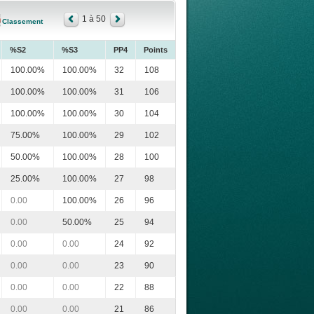
1 à 50
Classement
%S2
%S3
PP4
Points
100.00%
100.00%
32
108
100.00%
100.00%
31
106
100.00%
100.00%
30
104
75.00%
100.00%
29
102
50.00%
100.00%
28
100
25.00%
100.00%
27
98
0.00
100.00%
26
96
0.00
50.00%
25
94
0.00
0.00
24
92
0.00
0.00
23
90
0.00
0.00
22
88
0.00
0.00
21
86