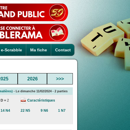
e-Scrabble
Ma fiche
Contact
2025
2026
>>>
alières)
- Le dimanche 11/02/2024 - 2 parties
Caractéristiques
D =
2
14 N4
22 N5
9 N6
1 N7