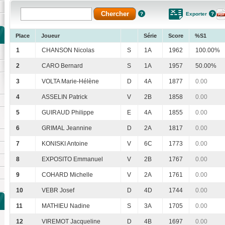
Exporter
Place
Joueur
Série
Score
%S1
1
CHANSON Nicolas
S
1A
1962
100.00%
2
CARO Bernard
S
1A
1957
50.00%
3
VOLTA Marie-Hélène
D
4A
1877
0.00
4
ASSELIN Patrick
V
2B
1858
0.00
5
GUIRAUD Philippe
E
4A
1855
0.00
6
GRIMAL Jeannine
D
2A
1817
0.00
7
KONISKI Antoine
V
6C
1773
0.00
8
EXPOSITO Emmanuel
V
2B
1767
0.00
9
COHARD Michelle
V
2A
1761
0.00
10
VEBR Josef
D
4D
1744
0.00
11
MATHIEU Nadine
S
3A
1705
0.00
12
VIREMOT Jacqueline
D
4B
1697
0.00