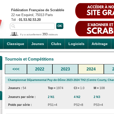
Fédération Française de Scrabble
22 rue Esquirol, 75013 Paris
Tél :
01.53.92.53.20
393
Il y a actuellement
visiteurs
Classique
Jeunes
Clubs
Logiciels
Arbitrage
Tournois et Compétitions
<<<
2022
2023
2024
Championnat Départemental Puy-de-Dôme 2023-2024 TH2 (Centre Courty, Cham
Joueurs :
54
Top =
1974
CI
=
1.0
M =
108
Joueurs par série :
2 N1
4 N2
2 N3
Poids par série :
PS1=4
PS2=8
PS3=4