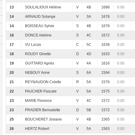
13
SOULALIOUX Hélène
V
4B
1688
0.00
14
ARNAUD Solange
V
3A
1678
0.00
14
BOISSEAU Sylvie
S
4B
1678
0.00
16
DONCE Adeline
S
4C
1672
0.00
17
VU Lucas
C
5C
1638
0.00
18
ROUDY Ginette
D
4D
1633
0.00
19
GUITTARD Agnès
V
4A
1616
0.00
20
NEBOUY Anne
S
6A
1594
0.00
21
REYNAUDON Colette
R
5A
1576
0.00
22
FAUCHER Pascale
V
5A
1575
0.00
23
MARIE Florence
V
4C
1572
0.00
23
PRADIER Bernadette
D
5B
1572
0.00
25
BOUCHERET Josiane
V
4B
1565
0.00
26
HERTZ Robert
V
5A
1563
0.00