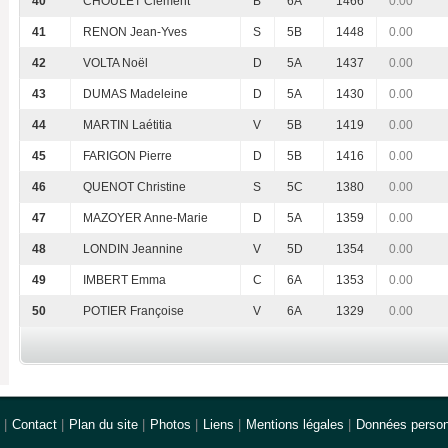
40
CHOULET Clément
B
6A
1466
0.00
41
RENON Jean-Yves
S
5B
1448
0.00
42
VOLTA Noël
D
5A
1437
0.00
43
DUMAS Madeleine
D
5A
1430
0.00
44
MARTIN Laétitia
V
5B
1419
0.00
45
FARIGON Pierre
D
5B
1416
0.00
46
QUENOT Christine
S
5C
1380
0.00
47
MAZOYER Anne-Marie
D
5A
1359
0.00
48
LONDIN Jeannine
V
5D
1354
0.00
49
IMBERT Emma
C
6A
1353
0.00
50
POTIER Françoise
V
6A
1329
0.00
|
Contact
|
Plan du site
|
Photos
|
Liens
|
Mentions légales
|
Données person