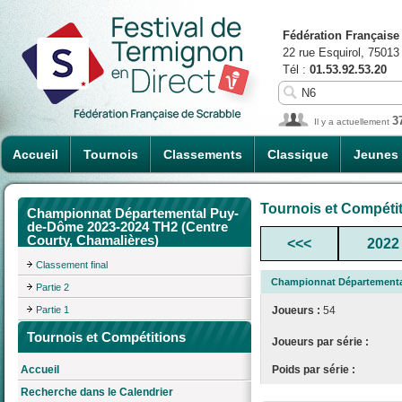
Fédération Française
22 rue Esquirol, 75013
Tél :
01.53.92.53.20
3
Il y a actuellement
Accueil
Tournois
Classements
Classique
Jeunes
Tournois et Compéti
Championnat Départemental Puy-
de-Dôme 2023-2024 TH2 (Centre
Courty, Chamalières)
<<<
2022
Classement final
Championnat Départemental
Partie 2
Partie 1
Joueurs :
54
Tournois et Compétitions
Joueurs par série :
Poids par série :
Accueil
Recherche dans le Calendrier