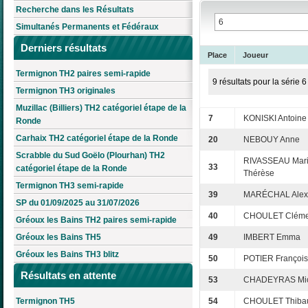
Recherche dans les Résultats
Simultanés Permanents et Fédéraux
Derniers résultats
Place
Joueur
Termignon TH2 paires semi-rapide
9 résultats pour la série 6
Termignon TH3 originales
Muzillac (Billiers) TH2 catégoriel étape de la
7
KONISKI Antoine
Ronde
Carhaix TH2 catégoriel étape de la Ronde
20
NEBOUY Anne
Scrabble du Sud Goëlo (Plourhan) TH2
RIVASSEAU Mari
33
catégoriel étape de la Ronde
Thérèse
Termignon TH3 semi-rapide
39
MARÉCHAL Alex
SP du 01/09/2025 au 31/07/2026
40
CHOULET Cléme
Gréoux les Bains TH2 paires semi-rapide
Gréoux les Bains TH5
49
IMBERT Emma
Gréoux les Bains TH3 blitz
50
POTIER Françoi
Résultats en attente
53
CHADEYRAS Mic
Termignon TH5
54
CHOULET Thibau