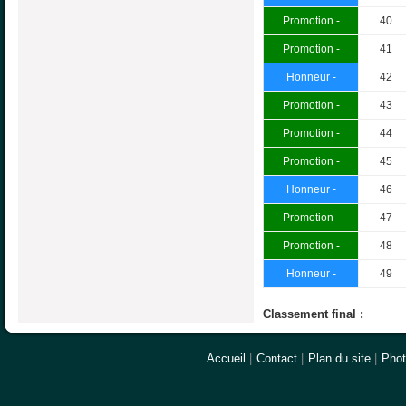
Promotion -
40
Promotion -
41
Honneur -
42
Promotion -
43
Promotion -
44
Promotion -
45
Honneur -
46
Promotion -
47
Promotion -
48
Honneur -
49
Classement final :
Accueil
|
Contact
|
Plan du site
|
Pho