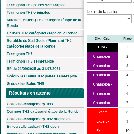
Termignon TH2 paires semi-rapide
Détail de la partie :
Termignon TH3 originales
Muzillac (Billiers) TH2 catégoriel étape de la
Ronde
Carhaix TH2 catégoriel étape de la Ronde
Div. - Grp.
Place
Scrabble du Sud Goëlo (Plourhan) TH2
catégoriel étape de la Ronde
Élite -
1
Termignon TH5
Champion -
2
Termignon TH3 semi-rapide
Champion -
3
SP du 01/09/2025 au 31/07/2026
Champion -
4
Gréoux les Bains TH2 paires semi-rapide
Gréoux les Bains TH5
Champion -
5
Résultats en attente
Champion -
6
Champion -
7
Colleville-Montgomery TH3
Quimper TH2 catégoriel étape de la Ronde
Expert -
8
Colleville-Montgomery TH2 originales
Expert -
9
Eu (eu salle audiard) TH2 open
Expert -
10
Valentigney TH7 originales normal + semi-