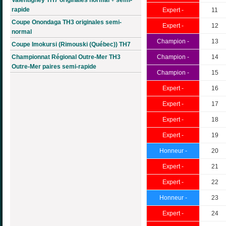
rapide
Expert -
11
Coupe Onondaga TH3 originales semi-
Expert -
12
normal
Champion -
13
Coupe Imokursi (Rimouski (Québec)) TH7
Championnat Régional Outre-Mer TH3
Champion -
14
Outre-Mer paires semi-rapide
Champion -
15
Expert -
16
Expert -
17
Expert -
18
Expert -
19
Honneur -
20
Expert -
21
Expert -
22
Honneur -
23
Expert -
24