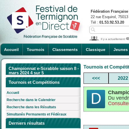
Fédération Française
22 rue Esquirol, 75013
Tél :
01.53.92.53.20
4
Il y a actuellement
Accueil
Tournois
Classements
Classique
Jeunes
Tournois et Compéti
Championnat e-Scrabble saison 8 -
mars 2024 4 sur 5
<<<
2022
Tournois et Compétitions
Champion
Accueil
Du vendr
Recherche dans le Calendrier
Consulter
Recherche dans les Résultats
Simultanés Permanents et Fédéraux
Derniers résultats