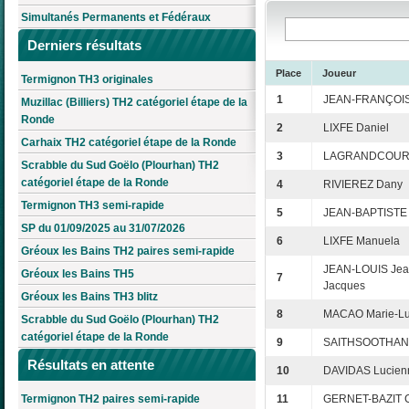
Simultanés Permanents et Fédéraux
Derniers résultats
Place
Joueur
Termignon TH3 originales
1
JEAN-FRANÇOIS
Muzillac (Billiers) TH2 catégoriel étape de la
Ronde
2
LIXFE Daniel
Carhaix TH2 catégoriel étape de la Ronde
3
LAGRANDCOURT
Scrabble du Sud Goëlo (Plourhan) TH2
catégoriel étape de la Ronde
4
RIVIEREZ Dany
Termignon TH3 semi-rapide
5
JEAN-BAPTISTE
SP du 01/09/2025 au 31/07/2026
6
LIXFE Manuela
Gréoux les Bains TH2 paires semi-rapide
JEAN-LOUIS Jea
Gréoux les Bains TH5
7
Jacques
Gréoux les Bains TH3 blitz
8
MACAO Marie-L
Scrabble du Sud Goëlo (Plourhan) TH2
catégoriel étape de la Ronde
9
SAITHSOOTHANE
Résultats en attente
10
DAVIDAS Lucien
Termignon TH2 paires semi-rapide
11
GERNET-BAZIT C