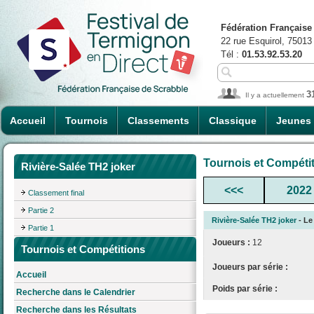
Fédération Française
22 rue Esquirol, 75013
Tél :
01.53.92.53.20
3
Il y a actuellement
Accueil
Tournois
Classements
Classique
Jeunes
Tournois et Compéti
Rivière-Salée TH2 joker
<<<
2022
Classement final
Partie 2
Rivière-Salée TH2 joker
- Le 
Partie 1
Joueurs :
12
Tournois et Compétitions
Joueurs par série :
Accueil
Poids par série :
Recherche dans le Calendrier
Recherche dans les Résultats