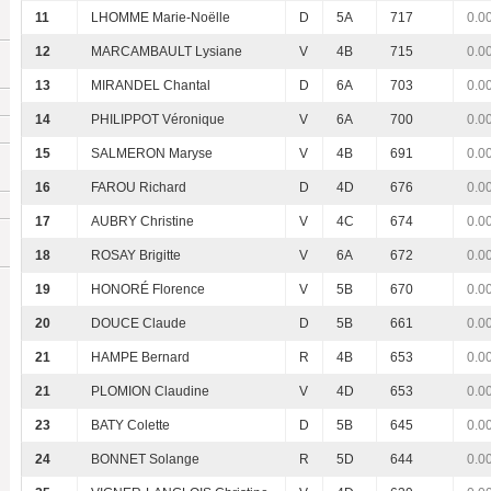
11
LHOMME Marie-Noëlle
D
5A
717
0.0
12
MARCAMBAULT Lysiane
V
4B
715
0.0
13
MIRANDEL Chantal
D
6A
703
0.0
14
PHILIPPOT Véronique
V
6A
700
0.0
15
SALMERON Maryse
V
4B
691
0.0
16
FAROU Richard
D
4D
676
0.0
17
AUBRY Christine
V
4C
674
0.0
18
ROSAY Brigitte
V
6A
672
0.0
19
HONORÉ Florence
V
5B
670
0.0
20
DOUCE Claude
D
5B
661
0.0
21
HAMPE Bernard
R
4B
653
0.0
21
PLOMION Claudine
V
4D
653
0.0
23
BATY Colette
D
5B
645
0.0
24
BONNET Solange
R
5D
644
0.0