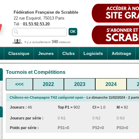
Fédération Française de Scrabble
22 rue Esquirol, 75013 Paris
Tél :
01.53.92.53.20
340
Il y a actuellement
visiteurs
Classique
Jeunes
Clubs
Logiciels
Arbitrage
Tournois et Compétitions
<<<
2022
2023
2024
Châlons-en-Champagne TH2 catégoriel open
- Le dimanche 11/02/2024 - 2 partie
Joueurs :
46
Top P1 =
902
CI
=
1.0
M =
92
Joueurs par série :
0 N1
0 N2
0 N3
Poids par série :
PS1=0
PS2=0
PS3=0