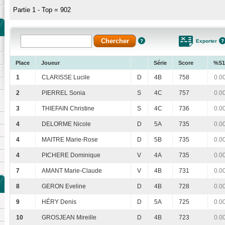
Partie 1 - Top = 902
Exporter
Place
Joueur
Série
Score
%S1
1
CLARISSE Lucile
D
4B
758
0.0
2
PIERREL Sonia
S
4C
757
0.0
3
THIEFAIN Christine
S
4C
736
0.0
4
DELORME Nicole
D
5A
735
0.0
4
MAITRE Marie-Rose
D
5B
735
0.0
4
PICHERE Dominique
V
4A
735
0.0
7
AMANT Marie-Claude
V
4B
731
0.0
8
GERON Eveline
D
4B
728
0.0
9
HÉRY Denis
D
5A
725
0.0
10
GROSJEAN Mireille
D
4B
723
0.0