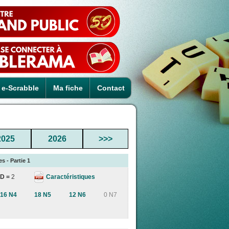
e-Scrabble
Ma fiche
Contact
2025
2026
>>>
s - Partie 1
Caractéristiques
D =
2
16 N4
18 N5
12 N6
0 N7