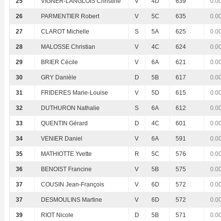
25
VIGNER-LANGLOIS Christine
V
4D
639
0.0
26
PARMENTIER Robert
V
5C
635
0.0
27
CLAROT Michelle
S
5A
625
0.0
28
MALOSSE Christian
V
4C
624
0.0
29
BRIER Cécile
V
6A
621
0.0
30
GRY Danièle
D
5B
617
0.0
31
FRIDERES Marie-Louise
V
5D
615
0.0
32
DUTHURON Nathalie
S
6A
612
0.0
33
QUENTIN Gérard
D
4C
601
0.0
34
VENIER Daniel
V
6A
591
0.0
35
MATHIOTTE Yvette
R
5C
576
0.0
36
BENOIST Francine
V
5B
575
0.0
37
COUSIN Jean-François
V
6D
572
0.0
37
DESMOULINS Martine
V
6D
572
0.0
39
RIOT Nicole
D
5B
571
0.0