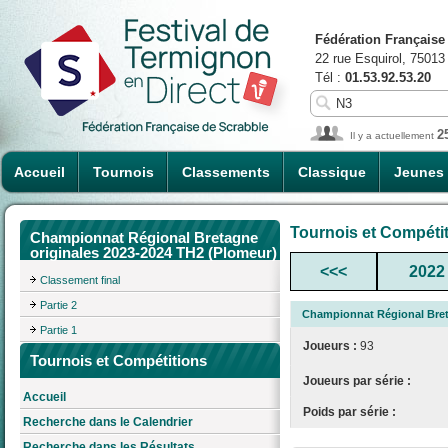
Fédération Française
22 rue Esquirol, 75013
Tél :
01.53.92.53.20
2
Il y a actuellement
Accueil
Tournois
Classements
Classique
Jeunes
Tournois et Compéti
Championnat Régional Bretagne
originales 2023-2024 TH2 (Plomeur)
<<<
2022
Classement final
Partie 2
Championnat Régional Bret
Partie 1
Joueurs :
93
Tournois et Compétitions
Joueurs par série :
Accueil
Poids par série :
Recherche dans le Calendrier
Recherche dans les Résultats