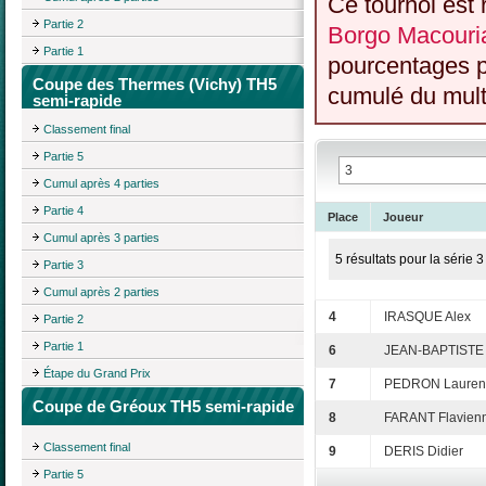
Ce tournoi est 
Partie 2
Borgo Macouria
Partie 1
pourcentages p
Coupe des Thermes (Vichy) TH5
cumulé du multi
semi-rapide
Classement final
Partie 5
Cumul après 4 parties
Partie 4
Place
Joueur
Cumul après 3 parties
5 résultats pour la série 3
Partie 3
Cumul après 2 parties
4
IRASQUE Alex
Partie 2
Partie 1
6
JEAN-BAPTISTE
Étape du Grand Prix
7
PEDRON Lauren
Coupe de Gréoux TH5 semi-rapide
8
FARANT Flavien
Classement final
9
DERIS Didier
Partie 5