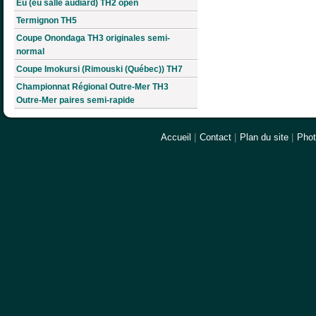
Eu (eu salle audiard) TH2 open
Termignon TH5
Coupe Onondaga TH3 originales semi-
normal
Coupe Imokursi (Rimouski (Québec)) TH7
Championnat Régional Outre-Mer TH3
Outre-Mer paires semi-rapide
Accueil
|
Contact
|
Plan du site
|
Pho