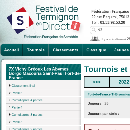
Fédération Française
22 rue Esquirol, 75013
Tél :
01.53.92.53.20
2
Il y a actuellement
Accueil
Tournois
Classements
Classique
Jeunes
Tournois et
7X Vichy Gréoux Les Abymes
Borgo Macouria Saint-Paul Fort-de-
France
<<<
2022
Classement final
Partie 5
Fort-de-France TH5 semi-ra
Cumul après 4 parties
Joueurs :
29
Partie 4
Joueurs par série :
Cumul après 3 parties
Partie 3
Cumul après 2 parties