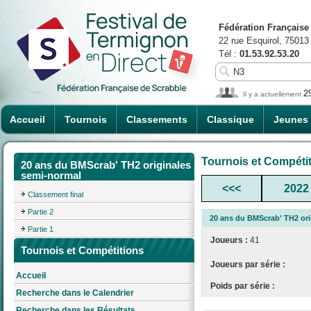
Fédération Française
22 rue Esquirol, 75013
Tél :
01.53.92.53.20
2
Il y a actuellement
Accueil
Tournois
Classements
Classique
Jeunes
Tournois et Compéti
20 ans du BMScrab' TH2 originales
semi-normal
<<<
2022
Classement final
Partie 2
20 ans du BMScrab' TH2 ori
Partie 1
Joueurs :
41
Tournois et Compétitions
Joueurs par série :
Accueil
Poids par série :
Recherche dans le Calendrier
Recherche dans les Résultats