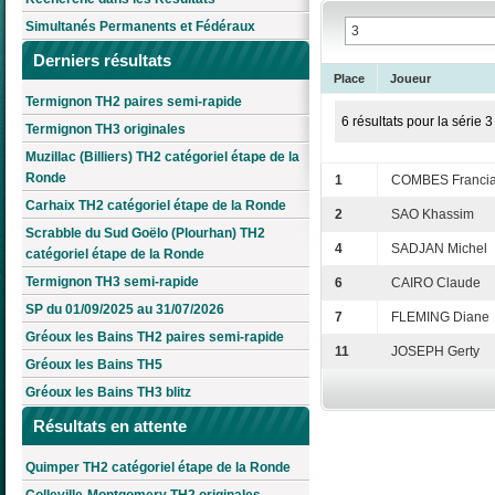
Simultanés Permanents et Fédéraux
Derniers résultats
Place
Joueur
Termignon TH2 paires semi-rapide
6 résultats pour la série 3
Termignon TH3 originales
Muzillac (Billiers) TH2 catégoriel étape de la
Ronde
1
COMBES Franci
Carhaix TH2 catégoriel étape de la Ronde
2
SAO Khassim
Scrabble du Sud Goëlo (Plourhan) TH2
4
SADJAN Michel
catégoriel étape de la Ronde
Termignon TH3 semi-rapide
6
CAIRO Claude
SP du 01/09/2025 au 31/07/2026
7
FLEMING Diane
Gréoux les Bains TH2 paires semi-rapide
11
JOSEPH Gerty
Gréoux les Bains TH5
Gréoux les Bains TH3 blitz
Résultats en attente
Quimper TH2 catégoriel étape de la Ronde
Colleville-Montgomery TH2 originales