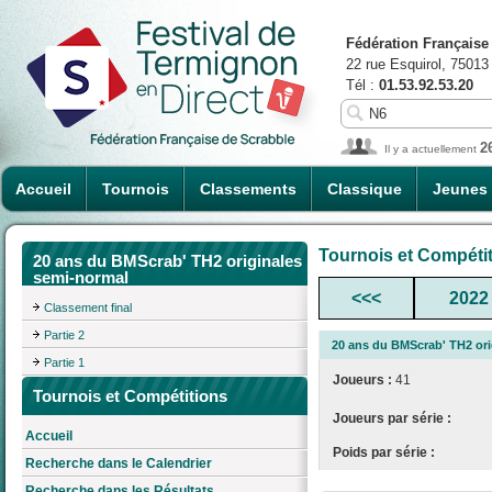
Fédération Française
22 rue Esquirol, 75013
Tél :
01.53.92.53.20
2
Il y a actuellement
Accueil
Tournois
Classements
Classique
Jeunes
Tournois et Compéti
20 ans du BMScrab' TH2 originales
semi-normal
<<<
2022
Classement final
Partie 2
20 ans du BMScrab' TH2 ori
Partie 1
Joueurs :
41
Tournois et Compétitions
Joueurs par série :
Accueil
Poids par série :
Recherche dans le Calendrier
Recherche dans les Résultats