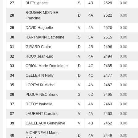
27
BUTY Ignace
S
4B
2529
0.00
ROUGER MOINIER
28
D
4A
2522
0.00
Francine
29
DAVID Huguette
V
4A
2520
0.00
30
HARTMANN Catherine
S
5A
2515
0.00
31
GIRARD Claire
D
4B
2496
0.00
32
ROUX Jean-Luc
V
4A
2494
0.00
33
ORIOU Marie-Dominique
D
4C
2485
0.00
34
CELLERIN Nelly
D
4C
2477
0.00
35
LOPITAUX Michel
V
4A
2467
0.00
36
PLOUHINEC Bruno
S
6D
2465
0.00
37
DEFOY Isabelle
V
4A
2463
0.00
37
LAURENT Caroline
V
4A
2463
0.00
39
CAILLEAUX Geneviève
V
4B
2452
0.00
MICHENEAU Marie-
40
D
4A
2449
0.00