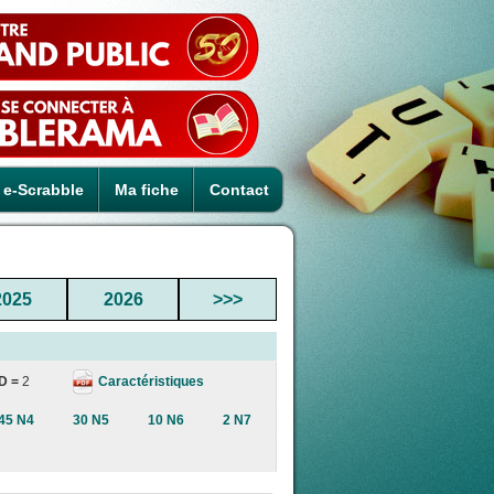
e-Scrabble
Ma fiche
Contact
2025
2026
>>>
Caractéristiques
D =
2
45 N4
30 N5
10 N6
2 N7