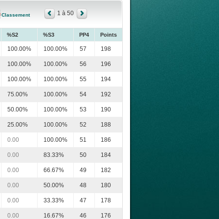
1 à 50
Classement
%S2
%S3
PP4
Points
100.00%
100.00%
57
198
100.00%
100.00%
56
196
100.00%
100.00%
55
194
75.00%
100.00%
54
192
50.00%
100.00%
53
190
25.00%
100.00%
52
188
0.00
100.00%
51
186
0.00
83.33%
50
184
0.00
66.67%
49
182
0.00
50.00%
48
180
0.00
33.33%
47
178
0.00
16.67%
46
176