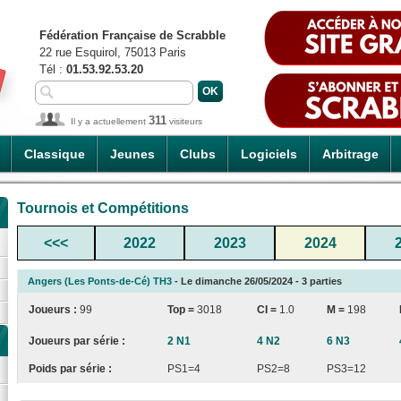
Fédération Française de Scrabble
22 rue Esquirol, 75013 Paris
Tél :
01.53.92.53.20
311
Il y a actuellement
visiteurs
Classique
Jeunes
Clubs
Logiciels
Arbitrage
Tournois et Compétitions
<<<
2022
2023
2024
Angers (Les Ponts-de-Cé) TH3
- Le dimanche 26/05/2024 - 3 parties
Joueurs :
99
Top =
3018
CI
=
1.0
M =
198
Joueurs par série :
2 N1
4 N2
6 N3
Poids par série :
PS1=4
PS2=8
PS3=12