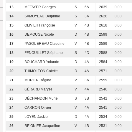
13
MÉTAYER Georges
S
6A
2639
0.00
14
SAMOYEAU Delphine
S
3A
2626
0.00
15
OLIVIER Françoise
V
4B
2618
0.00
16
DEMOUGE Nicole
D
4B
2599
0.00
17
PASQUEREAU Claudine
V
4B
2589
0.00
18
FENOUILLET Stéphane
S
4D
2588
0.00
19
BOUCHARD Yolande
D
4A
2584
0.00
20
THIMOLÉON Colette
D
4A
2571
0.00
21
MORIER Régine
V
3A
2559
0.00
22
GÉRARD Maryse
V
4A
2546
0.00
23
DÉCHANDON Muriel
S
3B
2542
0.00
24
CARRON Olivier
V
4A
2541
0.00
25
LOYEN Jackie
D
4A
2534
0.00
26
REIGNIER Jacqueline
V
4B
2531
0.00