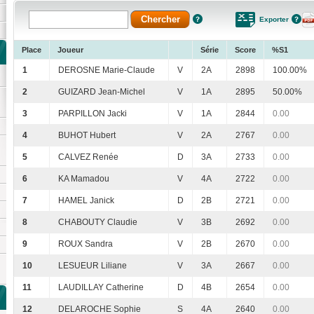
Exporter
Place
Joueur
Série
Score
%S1
1
DEROSNE Marie-Claude
V
2A
2898
100.00%
2
GUIZARD Jean-Michel
V
1A
2895
50.00%
3
PARPILLON Jacki
V
1A
2844
0.00
4
BUHOT Hubert
V
2A
2767
0.00
5
CALVEZ Renée
D
3A
2733
0.00
6
KA Mamadou
V
4A
2722
0.00
7
HAMEL Janick
D
2B
2721
0.00
8
CHABOUTY Claudie
V
3B
2692
0.00
9
ROUX Sandra
V
2B
2670
0.00
10
LESUEUR Liliane
V
3A
2667
0.00
11
LAUDILLAY Catherine
D
4B
2654
0.00
12
DELAROCHE Sophie
S
4A
2640
0.00