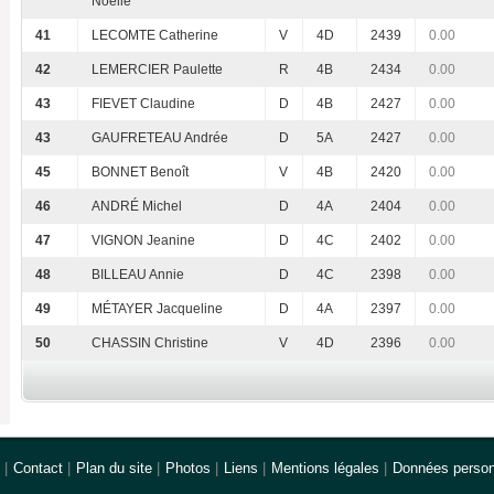
Noëlle
41
LECOMTE Catherine
V
4D
2439
0.00
42
LEMERCIER Paulette
R
4B
2434
0.00
43
FIEVET Claudine
D
4B
2427
0.00
43
GAUFRETEAU Andrée
D
5A
2427
0.00
45
BONNET Benoît
V
4B
2420
0.00
46
ANDRÉ Michel
D
4A
2404
0.00
47
VIGNON Jeanine
D
4C
2402
0.00
48
BILLEAU Annie
D
4C
2398
0.00
49
MÉTAYER Jacqueline
D
4A
2397
0.00
50
CHASSIN Christine
V
4D
2396
0.00
|
Contact
|
Plan du site
|
Photos
|
Liens
|
Mentions légales
|
Données person