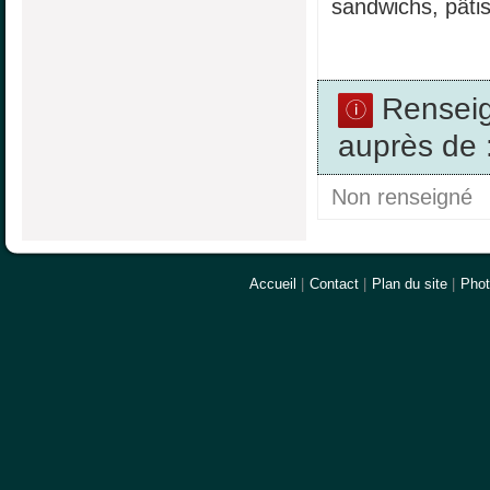
sandwichs, pâtis
Rensei
auprès de 
Non renseigné
Accueil
|
Contact
|
Plan du site
|
Pho