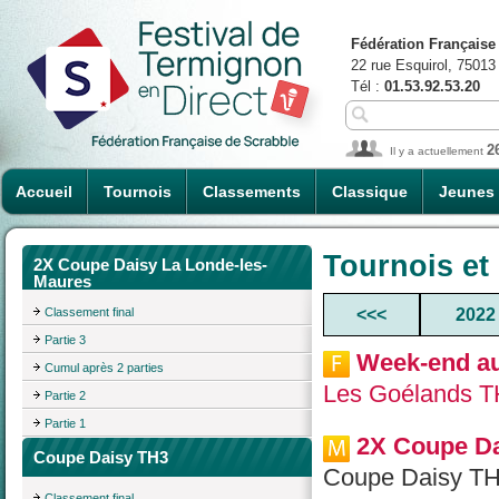
Fédération Française
22 rue Esquirol, 75013
Tél :
01.53.92.53.20
2
Il y a actuellement
Accueil
Tournois
Classements
Classique
Jeunes
Tournois et
2X Coupe Daisy La Londe-les-
Maures
Classement final
<<<
2022
Partie 3
Week-end au
Cumul après 2 parties
Les Goélands T
Partie 2
Partie 1
2X Coupe Da
Coupe Daisy TH3
Coupe Daisy TH
Classement final