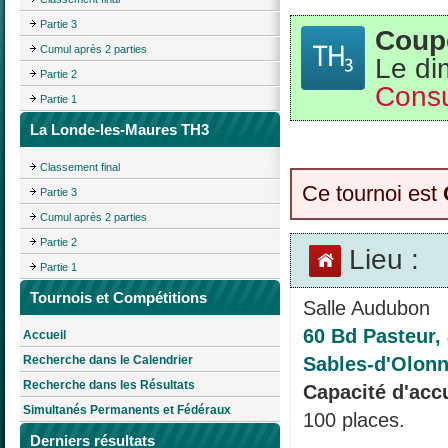
Partie 3
Coup
Cumul après 2 parties
Le di
Partie 2
Consu
Partie 1
La Londe-les-Maures TH3
Classement final
Ce tournoi est
Partie 3
Cumul après 2 parties
Partie 2
Lieu :
Partie 1
Tournois et Compétitions
Salle Audubon
60 Bd Pasteur,
Accueil
Sables-d'Olonn
Recherche dans le Calendrier
Recherche dans les Résultats
Capacité d'accu
Simultanés Permanents et Fédéraux
100 places.
Derniers résultats