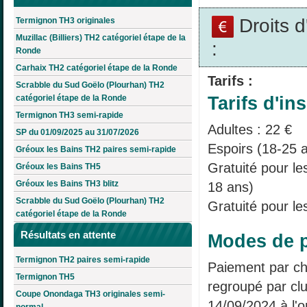
Droits 
Termignon TH3 originales
Muzillac (Billiers) TH2 catégoriel étape de la
:
Ronde
Carhaix TH2 catégoriel étape de la Ronde
Tarifs :
Scrabble du Sud Goëlo (Plourhan) TH2
Tarifs d'ins
catégoriel étape de la Ronde
Termignon TH3 semi-rapide
Adultes : 22 €
SP du 01/09/2025 au 31/07/2026
Espoirs (18-25 a
Gréoux les Bains TH2 paires semi-rapide
Gratuité pour l
Gréoux les Bains TH5
Gréoux les Bains TH3 blitz
18 ans)
Scrabble du Sud Goëlo (Plourhan) TH2
Gratuité pour le
catégoriel étape de la Ronde
Résultats en attente
Modes de p
Termignon TH2 paires semi-rapide
Paiement par ch
Termignon TH5
regroupé par clu
Coupe Onondaga TH3 originales semi-
14/09/2024 à l'o