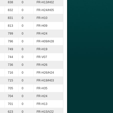
838
0
FR-H13/H02
832
0
FR-H24/H05
831
0
FR-H10
813
0
FR-H09
799
0
FR-H24
796
0
FR-H09/H28
749
0
FR-H19
744
0
FR-V07
736
0
FR-H26
716
0
FR-H26/H24
715
0
FR-H19/H03
705
0
FR-H35
704
0
FR-H24
701
0
FR-H13
623
0
FR-H15/V22