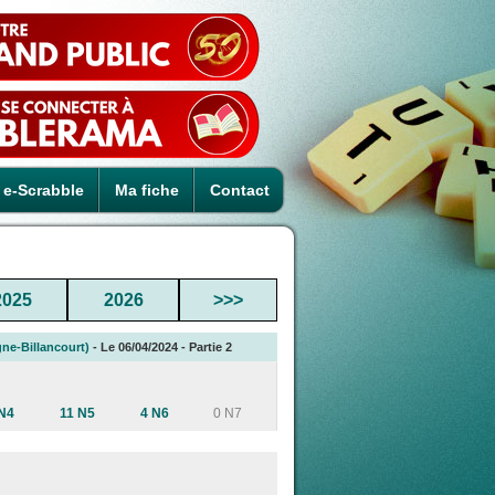
e-Scrabble
Ma fiche
Contact
2025
2026
>>>
ne-Billancourt)
- Le 06/04/2024 - Partie 2
N4
11 N5
4 N6
0 N7