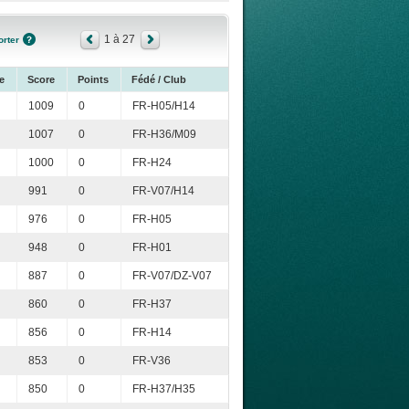
1 à 27
rter
e
Score
Points
Fédé / Club
1009
0
FR-H05/H14
1007
0
FR-H36/M09
1000
0
FR-H24
991
0
FR-V07/H14
976
0
FR-H05
948
0
FR-H01
887
0
FR-V07/DZ-V07
860
0
FR-H37
856
0
FR-H14
853
0
FR-V36
850
0
FR-H37/H35