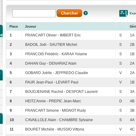
Expo
Place
Joueur
Séri
de
1
FRANCART Olivier - IMBERT Eric
S
1A
2
BADOIL Joël - SAUTIER Michel
S
2B
3
FRANCOIS Frédéric - KARAA Yolaine
S
1B
4
DAHAN Guy - DENARIAZ Alain
S
2A
5
GOBARD Joëlle - JEFFREDO Claudie
V
2A
6
FAUR Jean-Paul - LEVART Paul
V
1B
7
BOUDJENANE Rachid - DESPONT Laurent
S
3A
8
HEITZ Annie - PREPIC Jean-Marc
D
4B
9
FRANCART Simone - MIGNOT Rudy
S
3B
10
CAVAILLOLE Alain - CHAMBRE Sylvaine
S
4A
11
BOURET Michèle - MUSSIO Vittoria
V
4C