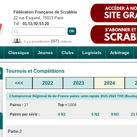
Fédération Française de Scrabble
22 rue Esquirol, 75013 Paris
Tél :
01.53.92.53.20
1071
Il y a actuellement
visiteurs
Classique
Jeunes
Clubs
Logiciels
Arbitrage
Tournois et Compétitions
t
<<<
2022
2023
2024
Championnat Régional Ile-de-France paires semi-rapide 2023-2024 TH3 (Boulog
Paires :
27
Top =
1009
Paires par série :
4 N1
5 N2
9 N3
21 
Partie 2