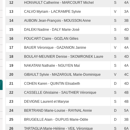
12
HONVAULT Catherine - MARCOURT Michel
S
4A
13
CALVO Myriam - LACRAMPE Sylvie
V
3A
14
AUBOIN Jean-François - MOUSSON Anne
S
3B
15
DALEKI Nadine - DALY Marie-José
S
4D
16
FOUCART Claire - GOZLAN Gilles
S
5B
17
BAUER Véronique - GAZANION Janine
V
4A
18
BOULAY-MEUNIER Denise - SKOWRONEK Laure
S
4D
19
NAKATANI Nathalie - NGUYEN Maï
S
4A
20
GIBAULT Sylvie - MAZARGUIL Marie-Dominique
V
4C
21
COHEN Karen - QUINTIN Elisabeth
D
4D
22
CASSELLE Ghislaine - SAUTHIER Véronique
S
4B
23
DEVIGNE Laurent et Maryse
S
4B
24
BERTRAND Marie-Louise - RAYNAL Annie
D
5A
25
BRUGEILLE Alain - DUPUIS Marie-Odile
D
3B
26
TARTAGLIA Marie-Hélène - VEIL Véronique
S
6A