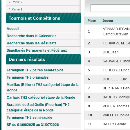
Partie 2
Partie 1
Tournois et Compétitions
Place
Joueur
Accueil
ATINMADJEGAN
1
Carnot Octavien
Recherche dans le Calendrier
Recherche dans les Résultats
2
TCHIAKPE M. Ge
Simultanés Permanents et Fédéraux
3
DOL Jean
Derniers résultats
4
SAUVAGET Tho
Termignon TH2 paires semi-rapide
5
TCHOUYO Eric S
Termignon TH3 originales
6
DOUILLET Eric
Muzillac (Billiers) TH2 catégoriel étape de la
7
BERTRAND Beno
Ronde
8
BAUDRY Moniq
Carhaix TH2 catégoriel étape de la Ronde
Scrabble du Sud Goëlo (Plourhan) TH2
9
POTIER Thomas
catégoriel étape de la Ronde
10
PAILLET Clotilde
Termignon TH3 semi-rapide
11
BAILLY Gérard
SP du 01/09/2025 au 31/07/2026