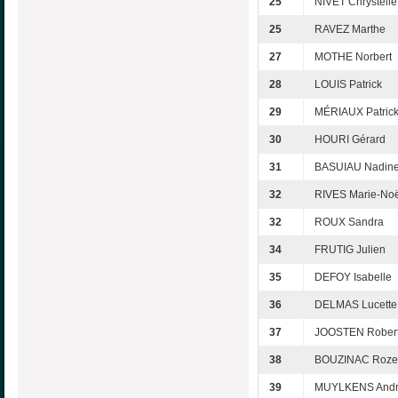
25
NIVET Chrystelle
25
RAVEZ Marthe
27
MOTHE Norbert
28
LOUIS Patrick
29
MÉRIAUX Patric
30
HOURI Gérard
31
BASUIAU Nadin
32
RIVES Marie-Noë
32
ROUX Sandra
34
FRUTIG Julien
35
DEFOY Isabelle
36
DELMAS Lucette
37
JOOSTEN Rober
38
BOUZINAC Roze
39
MUYLKENS And