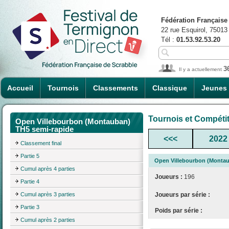
Fédération Française
22 rue Esquirol, 75013
Tél :
01.53.92.53.20
3
Il y a actuellement
Accueil
Tournois
Classements
Classique
Jeunes
Tournois et Compéti
Open Villebourbon (Montauban)
TH5 semi-rapide
<<<
2022
Classement final
Partie 5
Open Villebourbon (Montau
Cumul après 4 parties
Joueurs :
196
Partie 4
Cumul après 3 parties
Joueurs par série :
Partie 3
Poids par série :
Cumul après 2 parties