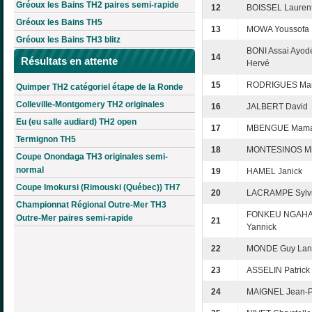
Gréoux les Bains TH2 paires semi-rapide
12
BOISSEL Lauren
Gréoux les Bains TH5
13
MOWA Youssofa
Gréoux les Bains TH3 blitz
BONI Assai Ayod
14
Résultats en attente
Hervé
15
RODRIGUES Mar
Quimper TH2 catégoriel étape de la Ronde
Colleville-Montgomery TH2 originales
16
JALBERT David
Eu (eu salle audiard) TH2 open
17
MBENGUE Mam
Termignon TH5
18
MONTESINOS Mi
Coupe Onondaga TH3 originales semi-
normal
19
HAMEL Janick
Coupe Imokursi (Rimouski (Québec)) TH7
20
LACRAMPE Sylv
Championnat Régional Outre-Mer TH3
FONKEU NGAH
Outre-Mer paires semi-rapide
21
Yannick
22
MONDE Guy Lan
23
ASSELIN Patrick
24
MAIGNEL Jean-P