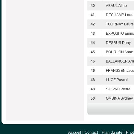
40
ABAUL Aline
41
DÉCHAMP Laur
42
TOURNAY Laure
43
EXPOSITO Emma
44
DESRUS Dany
45
BOURLON Anne-
46
BALLANGER Arle
46
FRANSSEN Jacq
48
LUCE Pascal
48
SALVATI Pierre
50
OMBINA Sydney 
Accueil
|
Contact
|
Plan du site
|
Pho