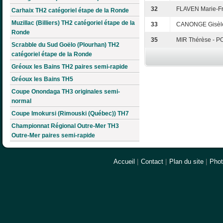
32
FLAVEN Marie-Fr
Carhaix TH2 catégoriel étape de la Ronde
Muzillac (Billiers) TH2 catégoriel étape de la
33
CANONGE Gisèle
Ronde
35
MIR Thérèse - 
Scrabble du Sud Goëlo (Plourhan) TH2
catégoriel étape de la Ronde
Gréoux les Bains TH2 paires semi-rapide
Gréoux les Bains TH5
Coupe Onondaga TH3 originales semi-
normal
Coupe Imokursi (Rimouski (Québec)) TH7
Championnat Régional Outre-Mer TH3
Outre-Mer paires semi-rapide
Accueil
|
Contact
|
Plan du site
|
Pho