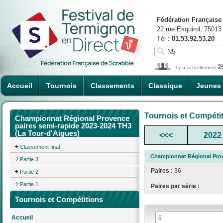
Fédération Française
22 rue Esquirol, 75013
Tél :
01.53.92.53.20
2
Il y a actuellement
Accueil
Tournois
Classements
Classique
Jeunes
Tournois et Compéti
Championnat Régional Provence
paires semi-rapide 2023-2024 TH3
(La Tour-d'Aigues)
<<<
2022
Classement final
Championnat Régional Prov
Partie 3
Paires :
36
Partie 2
Partie 1
Paires par série :
Tournois et Compétitions
Accueil