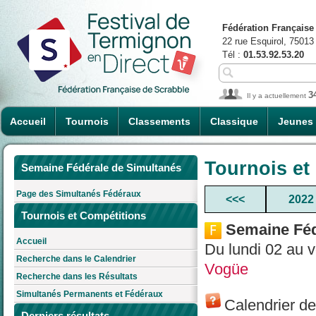
Fédération Française
22 rue Esquirol, 75013
Tél :
01.53.92.53.20
3
Il y a actuellement
Accueil
Tournois
Classements
Classique
Jeunes
Tournois et
Semaine Fédérale de Simultanés
Page des Simultanés Fédéraux
<<<
2022
Tournois et Compétitions
Semaine Féd
Accueil
Du lundi 02 au 
Recherche dans le Calendrier
Vogüe
Recherche dans les Résultats
Simultanés Permanents et Fédéraux
Calendrier d
Derniers résultats