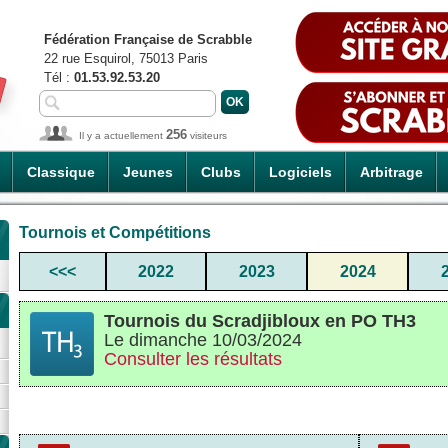
Fédération Française de Scrabble
22 rue Esquirol, 75013 Paris
Tél :
01.53.92.53.20
256
Il y a actuellement
visiteurs
Classique
Jeunes
Clubs
Logiciels
Arbitrage
Tournois et Compétitions
<<<
2022
2023
2024
Tournois du Scradjibloux en PO TH3
Le dimanche 10/03/2024
Consulter les résultats