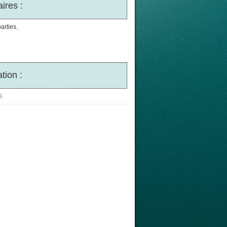
ires :
arties.
tion :
é