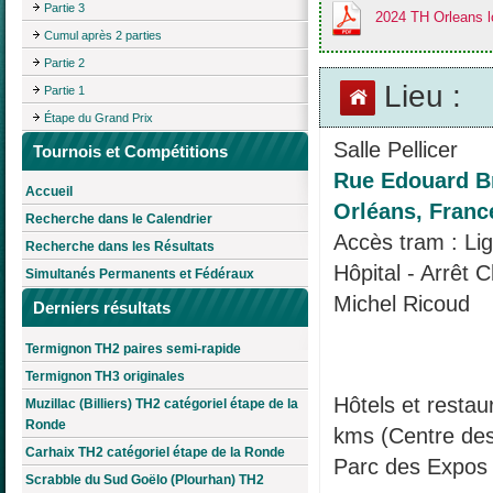
Partie 3
2024 TH Orleans 
Cumul après 2 parties
Partie 2
Lieu :
Partie 1
Étape du Grand Prix
Salle Pellicer
Tournois et Compétitions
Rue Edouard Br
Accueil
Orléans, Franc
Recherche dans le Calendrier
Accès tram : Lig
Recherche dans les Résultats
Hôpital - Arrêt
Simultanés Permanents et Fédéraux
Michel Ricoud
Derniers résultats
Termignon TH2 paires semi-rapide
Termignon TH3 originales
Hôtels et restau
Muzillac (Billiers) TH2 catégoriel étape de la
Ronde
kms (Centre des
Carhaix TH2 catégoriel étape de la Ronde
Parc des Expos
Scrabble du Sud Goëlo (Plourhan) TH2