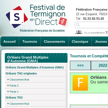
Fédération Française
22 rue Esquirol, 75013
Tél :
01.53.92.53.20
3
Il y a actuellement
Accueil
Tournois
Classements
Classique
Jeunes
Tournois et Compéti
Orléans Grand Multiplex
d'Automne (GMA)
<<<
2022
Orléans Grand Multiplex d'Automne (GMA)
Orléans TH2 originales
Orléans
Classement final
Du samed
Partie 2
Partie 1
Orléans TH3
Classement final