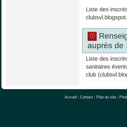
Liste des inscrit
clubsvl.blogspot.
Rensei
auprès de 
Liste des inscri
sanitaires éventu
club (clubsvl.blo
Accueil
|
Contact
|
Plan du site
|
Pho