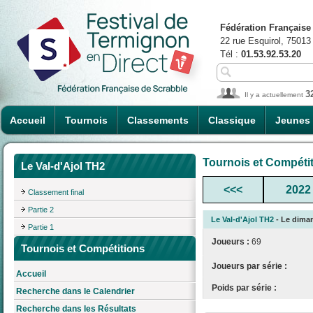
Fédération Française
22 rue Esquirol, 75013
Tél :
01.53.92.53.20
3
Il y a actuellement
Accueil
Tournois
Classements
Classique
Jeunes
Tournois et Compéti
Le Val-d'Ajol TH2
<<<
2022
Classement final
Partie 2
Le Val-d'Ajol TH2
- Le diman
Partie 1
Joueurs :
69
Tournois et Compétitions
Joueurs par série :
Accueil
Poids par série :
Recherche dans le Calendrier
Recherche dans les Résultats