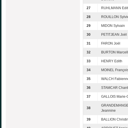
27
RUHLMANN Edit
28
ROUILLON Sylvi
29
MIDON Sylvain
30
PETITJEAN Joël
31
FARON Joël
32
BURTON Marcel
33
HENRY Edith
34
MOINEL Françoi
35
WALCH Fabienn
36
STAMCAR Chant
37
GALLOIS Marie-
GRANDEMANG
38
Jeannine
39
BALLION Christi