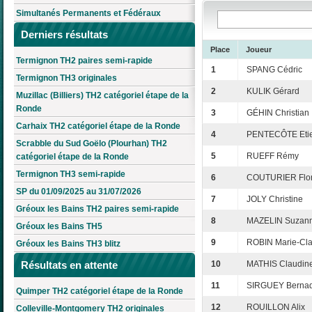
Simultanés Permanents et Fédéraux
Derniers résultats
Place
Joueur
Termignon TH2 paires semi-rapide
1
SPANG Cédric
Termignon TH3 originales
2
KULIK Gérard
Muzillac (Billiers) TH2 catégoriel étape de la
Ronde
3
GÉHIN Christian
Carhaix TH2 catégoriel étape de la Ronde
4
PENTECÔTE Eti
Scrabble du Sud Goëlo (Plourhan) TH2
5
RUEFF Rémy
catégoriel étape de la Ronde
Termignon TH3 semi-rapide
6
COUTURIER Flor
SP du 01/09/2025 au 31/07/2026
7
JOLY Christine
Gréoux les Bains TH2 paires semi-rapide
8
MAZELIN Suzan
Gréoux les Bains TH5
9
ROBIN Marie-Cla
Gréoux les Bains TH3 blitz
Résultats en attente
10
MATHIS Claudin
11
SIRGUEY Bernad
Quimper TH2 catégoriel étape de la Ronde
12
ROUILLON Alix
Colleville-Montgomery TH2 originales