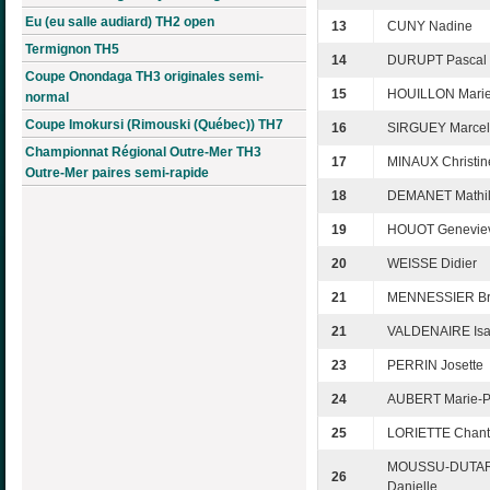
Eu (eu salle audiard) TH2 open
13
CUNY Nadine
Termignon TH5
14
DURUPT Pascal
Coupe Onondaga TH3 originales semi-
15
HOUILLON Marie
normal
Coupe Imokursi (Rimouski (Québec)) TH7
16
SIRGUEY Marcel
Championnat Régional Outre-Mer TH3
17
MINAUX Christin
Outre-Mer paires semi-rapide
18
DEMANET Mathi
19
HOUOT Genevie
20
WEISSE Didier
21
MENNESSIER Bri
21
VALDENAIRE Isa
23
PERRIN Josette
24
AUBERT Marie-P
25
LORIETTE Chant
MOUSSU-DUTA
26
Danielle