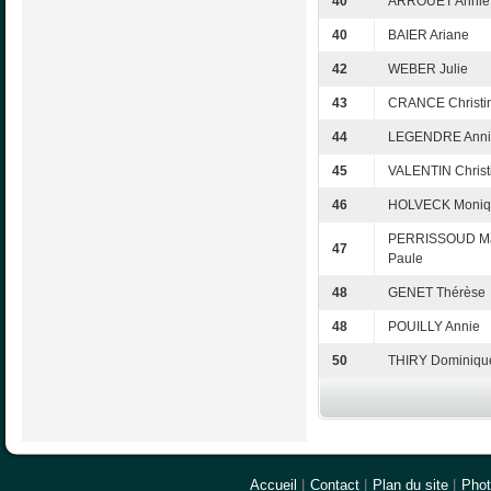
40
ARROUET Annie
40
BAIER Ariane
42
WEBER Julie
43
CRANCE Christi
44
LEGENDRE Anni
45
VALENTIN Christ
46
HOLVECK Moniq
PERRISSOUD Ma
47
Paule
48
GENET Thérèse
48
POUILLY Annie
50
THIRY Dominiqu
Accueil
|
Contact
|
Plan du site
|
Pho