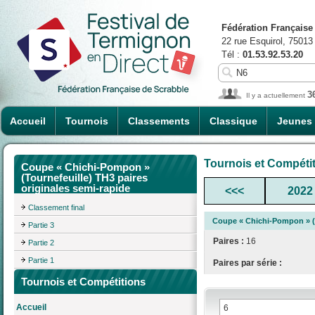
Fédération Française
22 rue Esquirol, 75013
Tél :
01.53.92.53.20
3
Il y a actuellement
Accueil
Tournois
Classements
Classique
Jeunes
Tournois et Compéti
Coupe « Chichi-Pompon »
(Tournefeuille) TH3 paires
originales semi-rapide
<<<
2022
Classement final
Coupe « Chichi-Pompon » (T
Partie 3
Paires :
16
Partie 2
Partie 1
Paires par série :
Tournois et Compétitions
Accueil