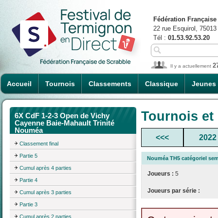
Fédération Française
22 rue Esquirol, 75013
Tél :
01.53.92.53.20
2
Il y a actuellement
Accueil
Tournois
Classements
Classique
Jeunes
Tournois et
6X CdF 1-2-3 Open de Vichy
Cayenne Baie-Mahault Trinité
Nouméa
<<<
2022
Classement final
Partie 5
Nouméa TH5 catégoriel semi
Cumul après 4 parties
Joueurs :
5
Partie 4
Joueurs par série :
Cumul après 3 parties
Partie 3
Cumul après 2 parties