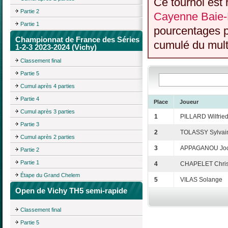
Ce tournoi est 
Partie 2
Cayenne Baie-
Partie 1
pourcentages p
Championnat de France des Séries
cumulé du multi
1-2-3 2023-2024 (Vichy)
Classement final
Partie 5
Cumul après 4 parties
Partie 4
Place
Joueur
Cumul après 3 parties
1
PILLARD Wilfrie
Partie 3
2
TOLASSY Sylvai
Cumul après 2 parties
3
APPAGANOU Joc
Partie 2
Partie 1
4
CHAPELET Chris
Étape du Grand Chelem
5
VILAS Solange
Open de Vichy TH5 semi-rapide
Classement final
Partie 5