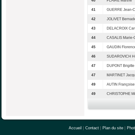
40
PLAIRE Marthe
41
GUERRE Jean-C
42
JOLIVET Bernade
43
DELACROIX Caro
44
CASALIS Marie-
45
GAUDIN Florenc
46
SUDAROVICH H
47
DUPONT Brigitte
47
MARTINET Jacqu
49
AUTIN Françoise
49
CHRISTOPHE Mi
Accueil
|
Contact
|
Plan du site
|
Pho