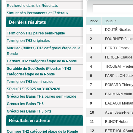
Recherche dans les Résultats
Simultanés Permanents et Fédéraux
Place
Joueur
Derniers résultats
1
DOUTÉ Nicolas
Termignon TH2 paires semi-rapide
2
FOURNIER Jacq
Termignon TH3 originales
Muzillac (Billiers) TH2 catégoriel étape de la
3
BERRY Franck
Ronde
4
FERBER Claude
Carhaix TH2 catégoriel étape de la Ronde
4
TROUBAT Frédér
Scrabble du Sud Goëlo (Plourhan) TH2
catégoriel étape de la Ronde
6
PARPILLON Jack
Termignon TH3 semi-rapide
7
BOISARD Thierr
SP du 01/09/2025 au 31/07/2026
8
BAUMANN Alain
Gréoux les Bains TH2 paires semi-rapide
9
BADAOUI Moha
Gréoux les Bains TH5
Gréoux les Bains TH3 blitz
10
ALET Jean-Pierr
Résultats en attente
11
BUHOT Hubert
12
BERTHOUX Anni
Quimper TH2 catégoriel étape de la Ronde