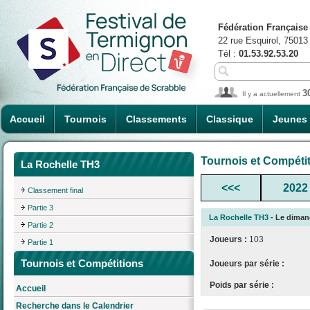
Fédération Française
22 rue Esquirol, 75013
Tél :
01.53.92.53.20
3
Il y a actuellement
Accueil
Tournois
Classements
Classique
Jeunes
Tournois et Compéti
La Rochelle TH3
<<<
2022
Classement final
Partie 3
La Rochelle TH3
- Le dimanc
Partie 2
Joueurs :
103
Partie 1
Tournois et Compétitions
Joueurs par série :
Poids par série :
Accueil
Recherche dans le Calendrier