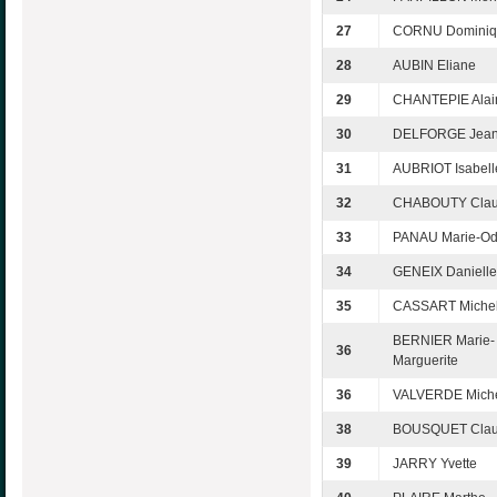
27
CORNU Dominiq
28
AUBIN Eliane
29
CHANTEPIE Alai
30
DELFORGE Jea
31
AUBRIOT Isabell
32
CHABOUTY Clau
33
PANAU Marie-Od
34
GENEIX Danielle
35
CASSART Michel
BERNIER Marie-
36
Marguerite
36
VALVERDE Mich
38
BOUSQUET Cla
39
JARRY Yvette