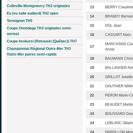
Colleville-Montgomery TH2 originales
13
BERRY Claudin
Eu (eu salle audiard) TH2 open
14
BRANDY Bernar
Termignon TH5
15
DOL Jean
Coupe Onondaga TH3 originales semi-
normal
16
CASSART Alain
Coupe Imokursi (Rimouski (Québec)) TH7
MARCHAND Cla
17
Championnat Régional Outre-Mer TH3
Annie
Outre-Mer paires semi-rapide
18
BAUMANN Christ
19
BALLANGER Arle
20
GRILLOT Josette
21
GAUTHIER Wilfri
22
PERON Marie-Cé
23
BEAUDET Marti
24
BOUSSARD Dav
24
LEBLANC Stéph
24
PARPILLON Mon