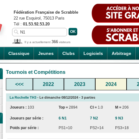
Fédération Française de Scrabble
22 rue Esquirol, 75013 Paris
Tél :
01.53.92.53.20
366
Il y a actuellement
visiteurs
Classique
Jeunes
Clubs
Logiciels
Arbitrage
Tournois et Compétitions
<<<
2022
2023
2024
La Rochelle TH3
- Le dimanche 08/12/2024 - 3 parties
Joueurs :
103
Top =
2894
CI
=
1.0
M =
206
Joueurs par série :
6 N1
7 N2
9 N3
Poids par série :
PS1=10
PS2=14
PS3=18