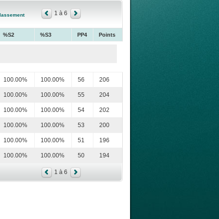
1 à 6
lassement
%S2
%S3
PP4
Points
100.00%
100.00%
56
206
100.00%
100.00%
55
204
100.00%
100.00%
54
202
100.00%
100.00%
53
200
100.00%
100.00%
51
196
100.00%
100.00%
50
194
1 à 6