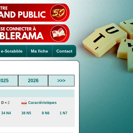
e-Scrabble
Ma fiche
Contact
2025
2026
>>>
Caractéristiques
D =
2
34 N4
38 N5
8 N6
1 N7