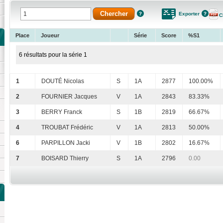
Exporter
C
Place
Joueur
Série
Score
%S1
6 résultats pour la série 1
1
DOUTÉ Nicolas
S
1A
2877
100.00%
2
FOURNIER Jacques
V
1A
2843
83.33%
3
BERRY Franck
S
1B
2819
66.67%
4
TROUBAT Frédéric
V
1A
2813
50.00%
6
PARPILLON Jacki
V
1B
2802
16.67%
7
BOISARD Thierry
S
1A
2796
0.00