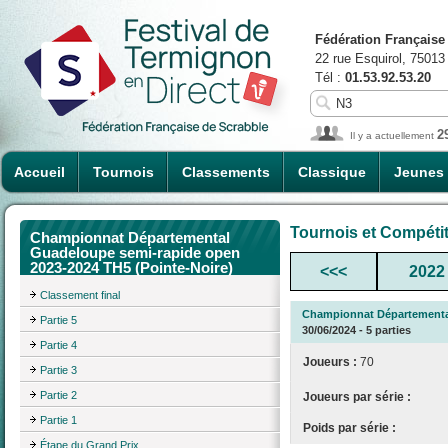
Fédération Française
22 rue Esquirol, 75013
Tél :
01.53.92.53.20
2
Il y a actuellement
Accueil
Tournois
Classements
Classique
Jeunes
Tournois et Compéti
Championnat Départemental
Guadeloupe semi-rapide open
2023-2024 TH5 (Pointe-Noire)
<<<
2022
Classement final
Championnat Départemental
Partie 5
30/06/2024 - 5 parties
Partie 4
Joueurs :
70
Partie 3
Partie 2
Joueurs par série :
Partie 1
Poids par série :
Étape du Grand Prix