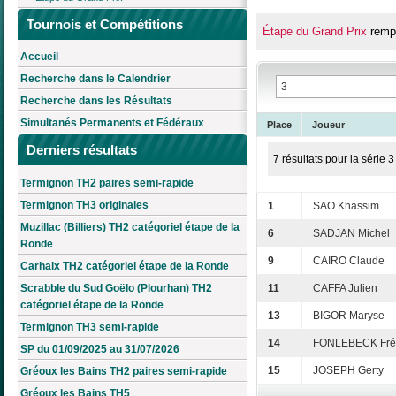
Tournois et Compétitions
Étape du Grand Prix
remp
Accueil
Recherche dans le Calendrier
Recherche dans les Résultats
Simultanés Permanents et Fédéraux
Place
Joueur
Derniers résultats
7 résultats pour la série 3
Termignon TH2 paires semi-rapide
Termignon TH3 originales
1
SAO Khassim
Muzillac (Billiers) TH2 catégoriel étape de la
6
SADJAN Michel
Ronde
9
CAIRO Claude
Carhaix TH2 catégoriel étape de la Ronde
Scrabble du Sud Goëlo (Plourhan) TH2
11
CAFFA Julien
catégoriel étape de la Ronde
13
BIGOR Maryse
Termignon TH3 semi-rapide
14
FONLEBECK Fré
SP du 01/09/2025 au 31/07/2026
15
JOSEPH Gerty
Gréoux les Bains TH2 paires semi-rapide
Gréoux les Bains TH5