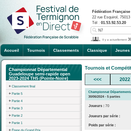
Fédération Française
22 rue Esquirol, 75013
Tél :
01.53.92.53.20
3
Il y a actuellement
Accueil
Tournois
Classements
Classique
Jeunes
Tournois et Compéti
Championnat Départemental
Guadeloupe semi-rapide open
2023-2024 TH5 (Pointe-Noire)
<<<
2022
Classement final
Championnat Départemental
Partie 5
30/06/2024 - 5 parties
Partie 4
Joueurs :
70
Partie 3
Partie 2
Joueurs par série :
Partie 1
Poids par série :
Étape du Grand Prix