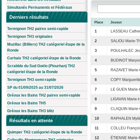
Simultanés Permanents et Fédéraux
Derniers résultats
Place
Joueur
Termignon TH2 paires semi-rapide
1
LASSEAU Cather
Termignon TH3 originales
2
SALIOU Marie-T
Muzillac (Billiers) TH2 catégoriel étape de la
Ronde
3
POULHALEC Jean
Carhaix TH2 catégoriel étape de la Ronde
4
BUDINOT Maryv
Scrabble du Sud Goëlo (Plourhan) TH2
5
RAZAVET Marie-
catégoriel étape de la Ronde
Termignon TH3 semi-rapide
6
COPY Marguerit
SP du 01/09/2025 au 31/07/2026
7
LE GUEN Marie-C
Gréoux les Bains TH2 paires semi-rapide
8
LIGAVAN Marie-H
Gréoux les Bains TH5
9
CLAQUIN Marie-
Gréoux les Bains TH3 blitz
10
RAPHALEN Myl
Résultats en attente
11
COLLEU Françoi
Quimper TH2 catégoriel étape de la Ronde
12
ÉTIENNE Marie-
Colleville-Montgomery TH2 originales