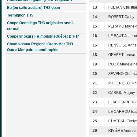
13
FOLJAN Christia
Eu (eu salle audiard) TH2 open
Termignon TH5
14
ROBERT Cathy
Coupe Onondaga TH3 originales semi-
15
PERAMO Marie-C
normal
16
LE BAUT Jeanne
Coupe Imokursi (Rimouski (Québec)) TH7
Championnat Régional Outre-Mer TH3
16
RENVOISÉ Anne
Outre-Mer paires semi-rapide
18
GRAFF Thérèse
19
ROUX Madelein
20
SEVENO Christi
21
MILLÉRIOUX Mo
22
CARIOU Maguy
23
FLACHENBERG D
24
LE CARROU Isab
25
CHATEAU Evely
26
RIVIÈRE Andrée