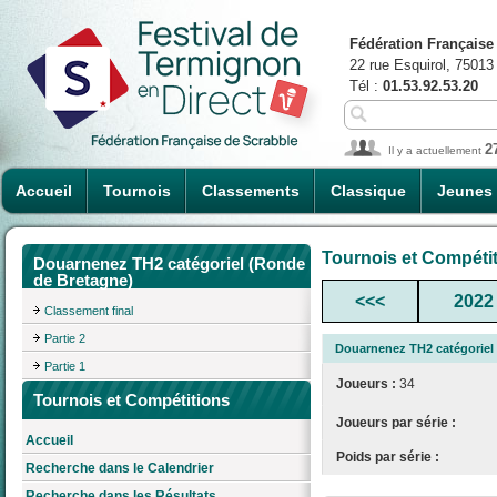
Fédération Française
22 rue Esquirol, 75013
Tél :
01.53.92.53.20
2
Il y a actuellement
Accueil
Tournois
Classements
Classique
Jeunes
Tournois et Compéti
Douarnenez TH2 catégoriel (Ronde
de Bretagne)
<<<
2022
Classement final
Partie 2
Douarnenez TH2 catégoriel
Partie 1
Joueurs :
34
Tournois et Compétitions
Joueurs par série :
Accueil
Poids par série :
Recherche dans le Calendrier
Recherche dans les Résultats