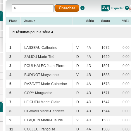
Exporter
Place
Joueur
Série
Score
%S1
15 résultats pour la série 4
1
LASSEAU Catherine
V
4A
1672
0.00
2
SALIOU Marie-Thé
D
4A
1629
0.00
3
POULHALEC Jean-Pierre
D
4D
1591
0.00
4
BUDINOT Maryvonne
V
4B
1588
0.00
5
RAZAVET Marie-Catherine
R
4A
1578
0.00
6
COPY Marguerite
R
4B
1571
0.00
7
LE GUEN Marie-Claire
D
4D
1547
0.00
8
LIGAVAN Marie-Henriette
D
4B
1544
0.00
9
CLAQUIN Marie-Claude
V
4D
1530
0.00
11
COLLEU Françoise
D
4A
1508
0.00