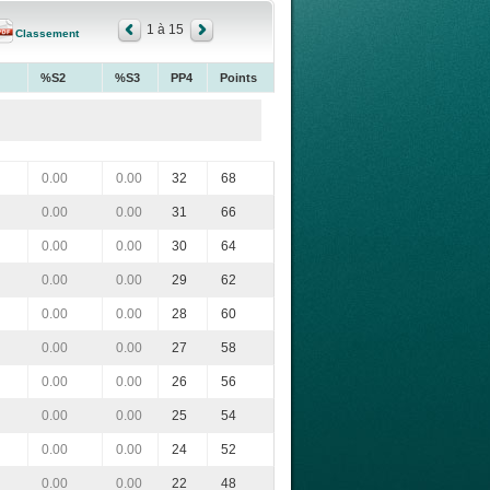
1 à 15
Classement
%S2
%S3
PP4
Points
0.00
0.00
32
68
0.00
0.00
31
66
0.00
0.00
30
64
0.00
0.00
29
62
0.00
0.00
28
60
0.00
0.00
27
58
0.00
0.00
26
56
0.00
0.00
25
54
0.00
0.00
24
52
0.00
0.00
22
48