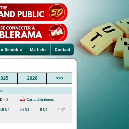
e-Scrabble
Ma fiche
Contact
2025
2026
>>>
es
Caractéristiques
D =
2
15 N4
14 N5
5 N6
0 N7