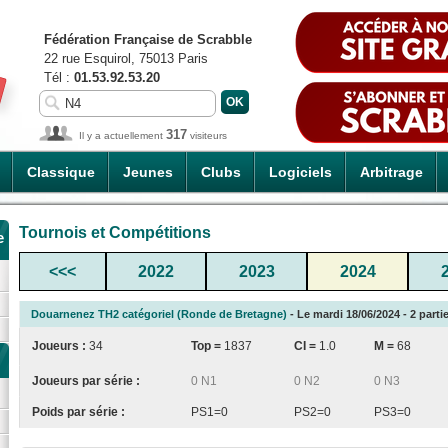
Fédération Française de Scrabble
22 rue Esquirol, 75013 Paris
Tél :
01.53.92.53.20
317
Il y a actuellement
visiteurs
Classique
Jeunes
Clubs
Logiciels
Arbitrage
Tournois et Compétitions
e
<<<
2022
2023
2024
Douarnenez TH2 catégoriel (Ronde de Bretagne)
- Le mardi 18/06/2024 - 2 parti
Joueurs :
34
Top =
1837
CI
=
1.0
M =
68
Joueurs par série :
0 N1
0 N2
0 N3
Poids par série :
PS1=0
PS2=0
PS3=0