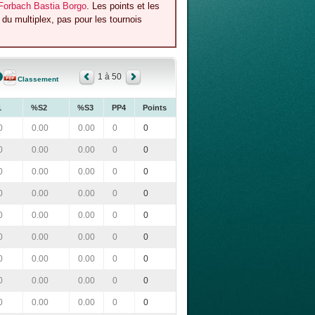
Forbach Bastia Borgo
. Les points et les
du multiplex, pas pour les tournois
1 à 50
Classement
1
%S2
%S3
PP4
Points
0
0.00
0.00
0
0
0
0.00
0.00
0
0
0
0.00
0.00
0
0
0
0.00
0.00
0
0
0
0.00
0.00
0
0
0
0.00
0.00
0
0
0
0.00
0.00
0
0
0
0.00
0.00
0
0
0
0.00
0.00
0
0