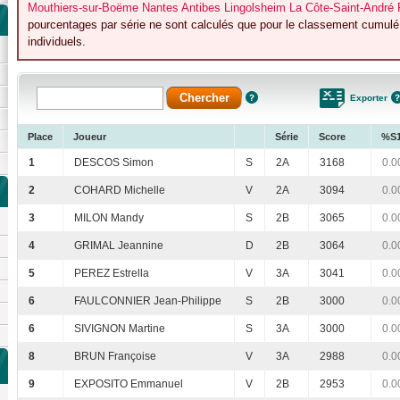
Mouthiers-sur-Boëme Nantes Antibes Lingolsheim La Côte-Saint-André 
pourcentages par série ne sont calculés que pour le classement cumulé 
individuels.
Exporter
Place
Joueur
Série
Score
%S
1
DESCOS Simon
S
2A
3168
0.0
2
COHARD Michelle
V
2A
3094
0.0
3
MILON Mandy
S
2B
3065
0.0
4
GRIMAL Jeannine
D
2B
3064
0.0
5
PEREZ Estrella
V
3A
3041
0.0
6
FAULCONNIER Jean-Philippe
S
2B
3000
0.0
6
SIVIGNON Martine
S
3A
3000
0.0
8
BRUN Françoise
V
3A
2988
0.0
9
EXPOSITO Emmanuel
V
2B
2953
0.0