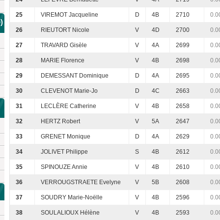
25
VIREMOT Jacqueline
D
4B
2710
0.0
)
26
RIEUTORT Nicole
V
4D
2700
0.0
27
TRAVARD Gisèle
V
4A
2699
0.0
28
MARIE Florence
V
4B
2698
0.0
29
DEMESSANT Dominique
D
4A
2695
0.0
30
CLEVENOT Marie-Jo
D
4C
2663
0.0
31
LECLÈRE Catherine
V
4B
2658
0.0
32
HERTZ Robert
V
5A
2647
0.0
33
GRENET Monique
D
4A
2629
0.0
34
JOLIVET Philippe
S
4B
2612
0.0
35
SPINOUZE Annie
V
4B
2610
0.0
36
VERROUGSTRAETE Evelyne
V
5B
2608
0.0
37
SOUDRY Marie-Noëlle
V
4B
2596
0.0
38
SOULALIOUX Hélène
V
4B
2593
0.0