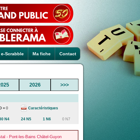
e-Scrabble
Ma fiche
Contact
2025
2026
>>>
Caractéristiques
D =
0
30 N4
24 N5
1 N6
0 N7
al - Pont-les-Bains Châtel-Guyon