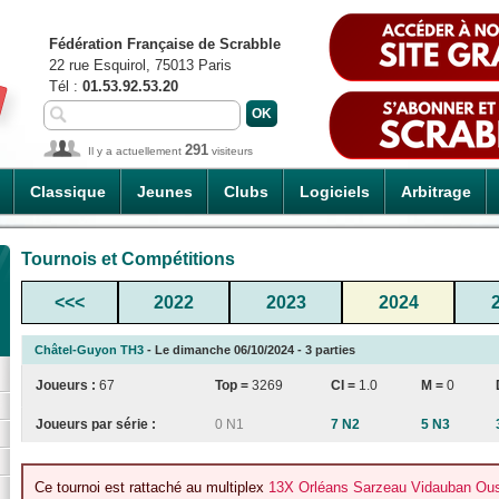
Fédération Française de Scrabble
22 rue Esquirol, 75013 Paris
Tél :
01.53.92.53.20
291
Il y a actuellement
visiteurs
Classique
Jeunes
Clubs
Logiciels
Arbitrage
Tournois et Compétitions
<<<
2022
2023
2024
Châtel-Guyon TH3
- Le dimanche 06/10/2024 - 3 parties
Joueurs :
67
Top =
3269
CI
=
1.0
M =
0
Joueurs par série :
0 N1
7 N2
5 N3
Ce tournoi est rattaché au multiplex
13X Orléans Sarzeau Vidauban Oust