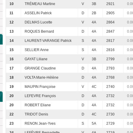
10
TRÉMEAU Martine
V
3B
2921
0.0
11
ASSELIN Patrick
D
2B
2905
0.0
12
DELMAS Lucette
V
4A
2864
0.0
13
ROQUES Bernard
D
4A
2847
0.0
14
LAURENT-VARANGE Patrick
S
4A
2817
0.0
15
SELLIER Anne
S
4A
2816
0.0
16
GAYAT Liliane
V
3B
2799
0.0
17
GRANGE Claudine
D
4A
2793
0.0
18
VOLTA Marie-Hélène
D
4A
2768
0.0
19
MAUPIN Françoise
V
4C
2740
0.0
20
LEFEVRE François
D
4A
2732
0.0
20
ROBERT Eliane
D
4A
2732
0.0
22
TRIDOT Denis
D
4C
2730
0.0
23
RENON Jean-Yves
S
5A
2729
0.0
24
LEFÈVRE Bernadette
V
4A
2719
0.0