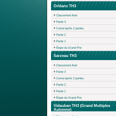
Orléans TH3
Classement final
Partie 3
Cumul après 2 parties
Partie 2
Partie 1
Étape du Grand Prix
Sarzeau TH3
Classement final
Partie 3
Cumul après 2 parties
Partie 2
Partie 1
Étape du Grand Prix
Vidauban TH3 (Grand Multiplex
Automne)