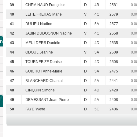
39
CHEMINAUD Françoise
D
4B
2581
0.0
40
LEITE FREITAS Marie
V
4C
2579
0.0
41
DULIEU Nadine
D
5A
2577
0.0
42
JABIN DUDOGNON Nadine
V
4C
2558
0.0
en
43
MEULDERS Danièle
D
4D
2535
0.0
44
ODOUL Jeanine
V
5A
2509
0.0
45
TOURNEBIZE Denise
D
4D
2508
0.0
46
GUICHOT Anne-Marie
D
5A
2475
0.0
47
BLANCHARD Chantal
D
5A
2441
0.0
48
CINQUIN Simone
D
4D
2420
0.0
49
DEMESSANT Jean-Pierre
D
5A
2408
0.0
50
FAYE Yvette
D
5C
2406
0.0