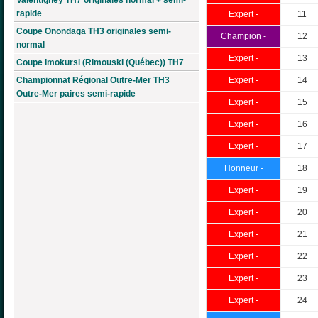
rapide
Expert -
11
Coupe Onondaga TH3 originales semi-
Champion -
12
normal
Expert -
13
Coupe Imokursi (Rimouski (Québec)) TH7
Championnat Régional Outre-Mer TH3
Expert -
14
Outre-Mer paires semi-rapide
Expert -
15
Expert -
16
Expert -
17
Honneur -
18
Expert -
19
Expert -
20
Expert -
21
Expert -
22
Expert -
23
Expert -
24