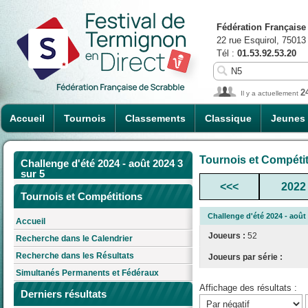
Fédération Française
22 rue Esquirol, 75013
Tél :
01.53.92.53.20
2
Il y a actuellement
Accueil
Tournois
Classements
Classique
Jeunes
Tournois et Compéti
Challenge d'été 2024 - août 2024 3
sur 5
<<<
2022
Tournois et Compétitions
Challenge d'été 2024 - août 
Accueil
Joueurs :
52
Recherche dans le Calendrier
Recherche dans les Résultats
Joueurs par série :
Simultanés Permanents et Fédéraux
Affichage des résultats :
Derniers résultats