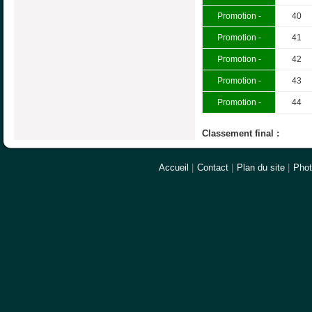
Promotion -
40
Promotion -
41
Promotion -
42
Promotion -
43
Promotion -
44
Classement final :
Accueil
|
Contact
|
Plan du site
|
Pho