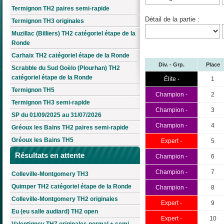
Termignon TH2 paires semi-rapide
Détail de la partie :
Termignon TH3 originales
Muzillac (Billiers) TH2 catégoriel étape de la
Ronde
Carhaix TH2 catégoriel étape de la Ronde
Div. - Grp.
Place
Scrabble du Sud Goëlo (Plourhan) TH2
catégoriel étape de la Ronde
Élite -
1
Termignon TH5
Champion -
2
Termignon TH3 semi-rapide
Champion -
3
SP du 01/09/2025 au 31/07/2026
Champion -
4
Gréoux les Bains TH2 paires semi-rapide
Gréoux les Bains TH5
Expert -
5
Résultats en attente
Champion -
6
Champion -
7
Colleville-Montgomery TH3
Quimper TH2 catégoriel étape de la Ronde
Champion -
8
Colleville-Montgomery TH2 originales
Expert -
9
Eu (eu salle audiard) TH2 open
Expert -
10
Valentigney TH7 originales normal + semi-