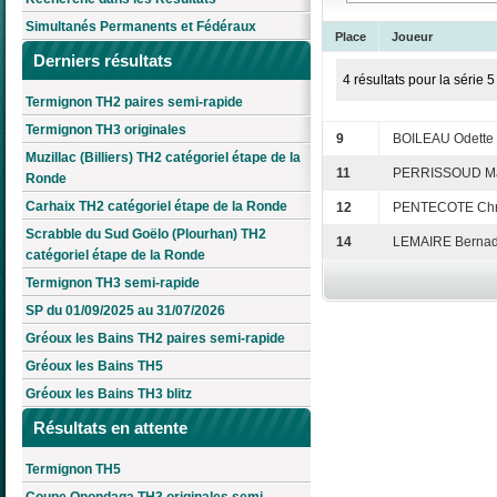
Simultanés Permanents et Fédéraux
Place
Joueur
Derniers résultats
4 résultats pour la série 5
Termignon TH2 paires semi-rapide
Termignon TH3 originales
9
BOILEAU Odette
Muzillac (Billiers) TH2 catégoriel étape de la
11
PERRISSOUD Mar
Ronde
Carhaix TH2 catégoriel étape de la Ronde
12
PENTECOTE Chris
Scrabble du Sud Goëlo (Plourhan) TH2
14
LEMAIRE Bernade
catégoriel étape de la Ronde
Termignon TH3 semi-rapide
SP du 01/09/2025 au 31/07/2026
Gréoux les Bains TH2 paires semi-rapide
Gréoux les Bains TH5
Gréoux les Bains TH3 blitz
Résultats en attente
Termignon TH5
Coupe Onondaga TH3 originales semi-