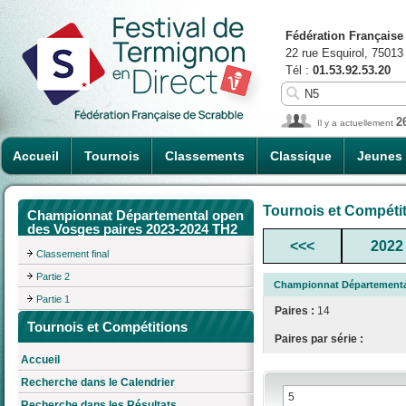
Fédération Française
22 rue Esquirol, 75013
Tél :
01.53.92.53.20
2
Il y a actuellement
Accueil
Tournois
Classements
Classique
Jeunes
Tournois et Compéti
Championnat Départemental open
des Vosges paires 2023-2024 TH2
<<<
2022
Classement final
Partie 2
Championnat Départemental
Partie 1
Paires :
14
Tournois et Compétitions
Paires par série :
Accueil
Recherche dans le Calendrier
Recherche dans les Résultats